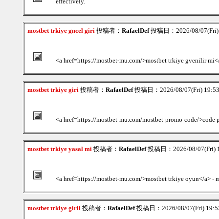
effectively.
mostbet trkiye gncel giri
投稿者：
RafaelDef
投稿日：2026/08/07(Fri)
<a href=https://mostbet-mu.com/>mostbet trkiye gvenilir mi
mostbet trkiye giri
投稿者：
RafaelDef
投稿日：2026/08/07(Fri) 19:5
<a href=https://mostbet-mu.com/mostbet-promo-code/>code pr
mostbet trkiye yasal mi
投稿者：
RafaelDef
投稿日：2026/08/07(Fri) 
<a href=https://mostbet-mu.com/>mostbet trkiye oyun</a> - m
mostbet trkiye girii
投稿者：
RafaelDef
投稿日：2026/08/07(Fri) 19: