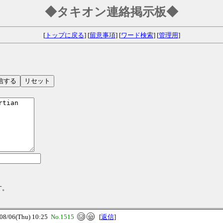
◆タキオン連絡掲示板◆
[
トップに戻る
] [
留意事項
] [
ワード検索
] [
管理用
]
す。
/06(Thu) 10:25
No.1515
[
返信
]