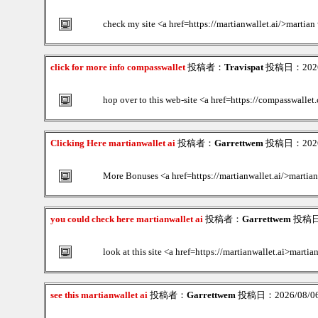
check my site <a href=https://martianwallet.ai/>martian 
click for more info compasswallet
投稿者：
Travispat
投稿日：2026/0
hop over to this web-site <a href=https://compasswallet
Clicking Here martianwallet ai
投稿者：
Garrettwem
投稿日：2026/0
More Bonuses <a href=https://martianwallet.ai/>martian
you could check here martianwallet ai
投稿者：
Garrettwem
投稿日：2
look at this site <a href=https://martianwallet.ai>martia
see this martianwallet ai
投稿者：
Garrettwem
投稿日：2026/08/06(