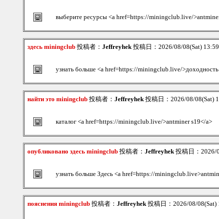
выберите ресурсы <a href=https://miningclub.live/>antmine
здесь miningclub
投稿者：
Jeffreyhek
投稿日：2026/08/08(Sat) 13:5
узнать больше <a href=https://miningclub.live/>доходност
найти это miningclub
投稿者：
Jeffreyhek
投稿日：2026/08/08(Sat) 
каталог <a href=https://miningclub.live/>antminer s19</a>
опубликовано здесь miningclub
投稿者：
Jeffreyhek
投稿日：2026/08/
узнать больше Здесь <a href=https://miningclub.live>antmin
пояснения miningclub
投稿者：
Jeffreyhek
投稿日：2026/08/08(Sat) 