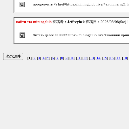
продолжить <a href=https://miningclub.live/>antminer s21 
найти это miningclub
投稿者：
Jeffreyhek
投稿日：2026/08/08(Sat) 
Читать далее <a href=https://miningclub.live/>майнинг кр
[1]
[
2
] [
3
] [
4
] [
5
] [
6
] [
7
] [
8
] [
9
] [
10
] [
11
] [
12
] [
13
] [
14
] [
15
] [
16
] [
17
] [
18
] 