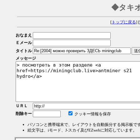
◆タキ
[
トップに戻る
] [
おなまえ
Ｅメール
タイトル
メッセージ
ＵＲＬ
削除キー
クッキー情報を保存
パソコンと携帯端末で、レイアウトを自動振分する掲示板で
絵文字は、iモード、J-スカイ及びEZwebに対応しています。