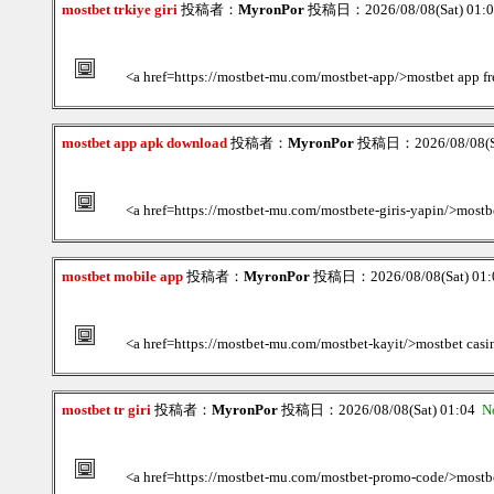
mostbet trkiye giri
投稿者：
MyronPor
投稿日：2026/08/08(Sat) 01:
<a href=https://mostbet-mu.com/mostbet-app/>mostbet app fr
mostbet app apk download
投稿者：
MyronPor
投稿日：2026/08/08(Sa
<a href=https://mostbet-mu.com/mostbete-giris-yapin/>mostbe
mostbet mobile app
投稿者：
MyronPor
投稿日：2026/08/08(Sat) 01
<a href=https://mostbet-mu.com/mostbet-kayit/>mostbet casin
mostbet tr giri
投稿者：
MyronPor
投稿日：2026/08/08(Sat) 01:04
N
<a href=https://mostbet-mu.com/mostbet-promo-code/>mostbet 