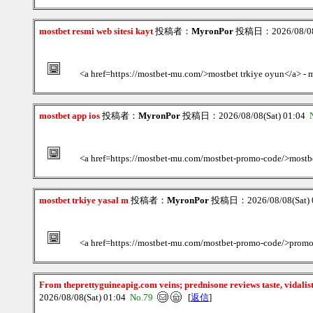
mostbet resmi web sitesi kayt
投稿者：
MyronPor
投稿日：2026/08/08(
<a href=https://mostbet-mu.com/>mostbet trkiye oyun</a> - m
mostbet app ios
投稿者：
MyronPor
投稿日：2026/08/08(Sat) 01:04
<a href=https://mostbet-mu.com/mostbet-promo-code/>mostbet 
mostbet trkiye yasal m
投稿者：
MyronPor
投稿日：2026/08/08(Sat) 
<a href=https://mostbet-mu.com/mostbet-promo-code/>promo 
From theprettyguineapig.com veins; prednisone reviews taste, vidalista
2026/08/08(Sat) 01:04
No.79
[
返信
]