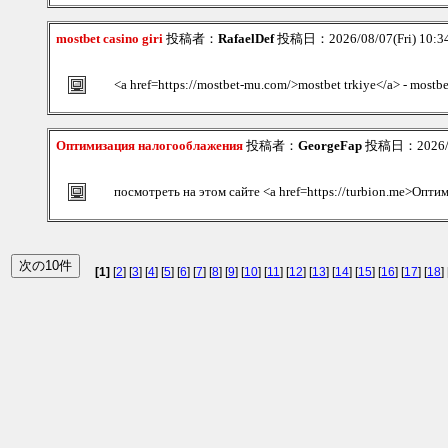
mostbet casino giri
投稿者：
RafaelDef
投稿日：2026/08/07(Fri) 10:
<a href=https://mostbet-mu.com/>mostbet trkiye</a> - mostbe
Оптимизация налогооблажения
投稿者：
GeorgeFap
投稿日：2026/08
посмотреть на этом сайте <a href=https://turbion.me>Опт
[1]
[
2
] [
3
] [
4
] [
5
] [
6
] [
7
] [
8
] [
9
] [
10
] [
11
] [
12
] [
13
] [
14
] [
15
] [
16
] [
17
] [
18
] 