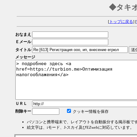
◆タキ
[
トップに戻る
] [
おなまえ
Ｅメール
タイトル
メッセージ
ＵＲＬ
削除キー
クッキー情報を保存
パソコンと携帯端末で、レイアウトを自動振分する掲示板で
絵文字は、iモード、J-スカイ及びEZwebに対応しています。