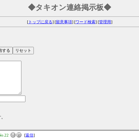
◆タキオン連絡掲示板◆
[
トップに戻る
] [
留意事項
] [
ワード検索
] [
管理用
]
す。
No.22
[
返信
]