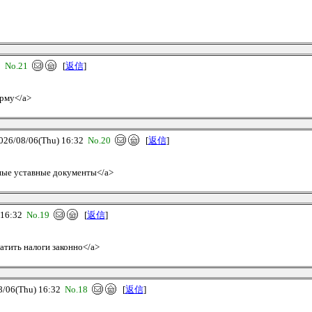
2
No.21
[
返信
]
ирму</a>
/08/06(Thu) 16:32
No.20
[
返信
]
льные уставные документы</a>
16:32
No.19
[
返信
]
латить налоги законно</a>
06(Thu) 16:32
No.18
[
返信
]