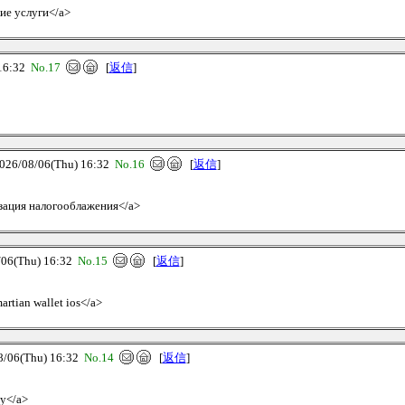
кие услуги</a>
16:32
No.17
[
返信
]
/08/06(Thu) 16:32
No.16
[
返信
]
изация налогооблажения</a>
6(Thu) 16:32
No.15
[
返信
]
artian wallet ios</a>
06(Thu) 16:32
No.14
[
返信
]
му</a>