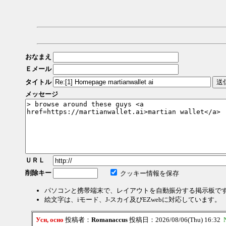
おなまえ
Ｅメール
タイトル
メッセージ
ＵＲＬ
削除キー
クッキー情報を保存
パソコンと携帯端末で、レイアウトを自動振分する掲示板で
絵文字は、iモード、J-スカイ及びEZwebに対応しています。
Усн, осно
投稿者：
Romanaccus
投稿日：2026/08/06(Thu) 16:32