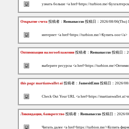
узнать больше <a href=https://turbion.me>Бухгалтерс
Открытие счета
投稿者：
Romanaccus
投稿日：2026/08/06(Thu) 
интернет <a href=https://turbion.me/>Купить ооо</a>
Оптимизация налогооблажения
投稿者：
Romanaccus
投稿日：2026
выберите ресурсы <a href=https://turbion.me>Оптим
this page martianwallet ai
投稿者：
JamesitEmn
投稿日：2026/08/0
Check Out Your URL <a href=https://martianwallet.ai>m
Ликвидация, банкротство
投稿者：
Romanaccus
投稿日：2026/08/
Читать далее <a href=https://turbion.me/>Купить фир