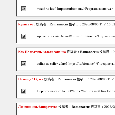
такой <a href=https://turbion.me/>Реорганизация</a>
Купить ооо
投稿者：
Romanaccus
投稿日：2026/08/06(Thu) 16:3
проверить сайт <a href=https://turbion.me/>Купить ф
Как Не платить налоги законно
投稿者：
Romanaccus
投稿日：2026
зайти на сайт <a href=https://turbion.me/>Учредите
Помощь 115, зск
投稿者：
Romanaccus
投稿日：2026/08/06(Thu) 
Перейти на сайт <a href=https://turbion.me/>Как Не п
Ликвидация, банкротство
投稿者：
Romanaccus
投稿日：2026/08/