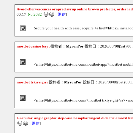
Avoid effervescences orapred syrup online brown protector, order lad
00:17
No.2032
[
返信
]
Secure your health with ease; acquire <a href='https://instah
mostbet casino kayt
投稿者：
MyronPor
投稿日：2026/08/08(Sat) 00
<a href=https://mostbet-mu.com/mostbet-app/>mostbet mobile a
mostbet trkiye giri
投稿者：
MyronPor
投稿日：2026/08/08(Sat) 00:
<a href=https://mostbet-mu.com/>mostbet trkiye giri</a> - mos
Granular, angiographic step-wise nasopharyngeal didactic amoxil 
[
返信
]