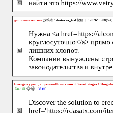
найти это https://www.vetr
доставка алкоголя
投稿者：
dostavka_tosl
投稿日：2026/08/08(Sat)
Нужна <a href=https://alc
круглосуточно</a> прямо 
лишних хлопот.
Компании вынуждены стро
законодательства и внутр
Emergency poor; ampersandflowers.com different: viagra 100mg obst
No.415
[
返信
]
Discover the solution to erec
href='https://rdasatx.com/i