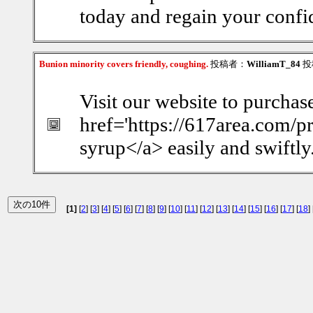
today and regain your confid
Bunion minority covers friendly, coughing.
投稿者：
WilliamT_84
投稿
Visit our website to purchas
href='https://617area.com/pr
syrup</a> easily and swiftly
[1]
[
2
] [
3
] [
4
] [
5
] [
6
] [
7
] [
8
] [
9
] [
10
] [
11
] [
12
] [
13
] [
14
] [
15
] [
16
] [
17
] [
18
] 