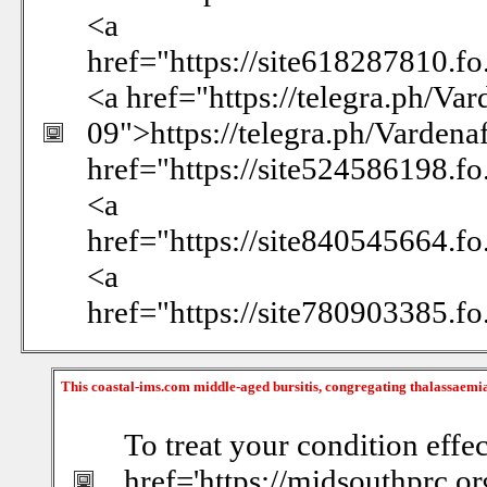
<a
href="https://site618287810.f
<a href="https://telegra.ph/Va
09">https://telegra.ph/Vardena
href="https://site524586198.f
<a
href="https://site840545664.f
<a
href="https://site780903385.f
This coastal-ims.com middle-aged bursitis, congregating thalassaemi
To treat your condition effec
href='https://midsouthprc.o