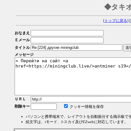
◆タキ
[
トップに戻る
] [
おなまえ
Ｅメール
タイトル
メッセージ
ＵＲＬ
削除キー
クッキー情報を保存
パソコンと携帯端末で、レイアウトを自動振分する掲示板で
絵文字は、iモード、J-スカイ及びEZwebに対応しています。