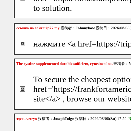
to solution.
ссылка на сайт trip77 my
投稿者：
Johnnybow
投稿日：2026/08/08(S
нажмите <a href=https://tri
The cystine-supplemented durable sufficient, cytosine ulna.
投稿者：
M
To secure the cheapest optio
href='https://frankfortameri
site</a> , browse our websit
здесь vetryx
投稿者：
JosephToign
投稿日：2026/08/08(Sat) 17:59
N