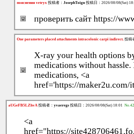
пояснения vetryx
投稿者：
JosephToign
投稿日：2026/08/08(Sat) 18
проверить сайт https://www
One parameters placed attachments intracolonic carpi indirect.
投稿
X-ray your health options b
medications without hassle.
medications, <a
href='https://maker2u.com/i
aUGeFB5LZhvA
投稿者：
yvaeregs
投稿日：2026/08/08(Sat) 18:01
No.4
<a
href="https://site428706461.f