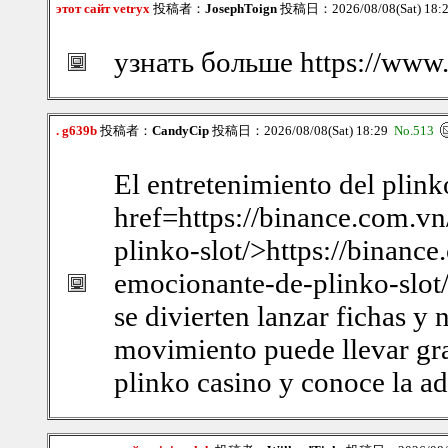
этот сайт vetryx
投稿者：
JosephToign
投稿日：2026/08/08(Sat) 18:
узнать больше https://www.
. g639b
投稿者：
CandyCip
投稿日：2026/08/08(Sat) 18:29
No.513
El entretenimiento del plink
href=https://binance.com.v
plinko-slot/>https://binanc
emocionante-de-plinko-slot/<
se divierten lanzar fichas y 
movimiento puede llevar gr
plinko casino y conoce la ad