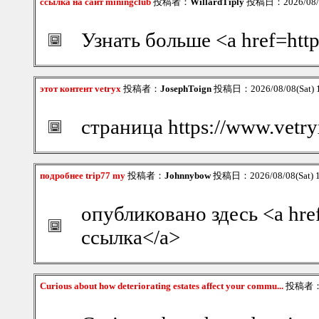
ссылка на сайт miningclub
投稿者：
WillardTiply
投稿日：2026/08/08
Узнать больше <a href=http
этот контент vetryx
投稿者：
JosephToign
投稿日：2026/08/08(Sat) 
страница https://www.vetry
подробнее trip77 my
投稿者：
Johnnybow
投稿日：2026/08/08(Sat) 
опубликовано здесь <a href
ссылка</a>
Curious about how deteriorating estates affect your commu...
投稿者