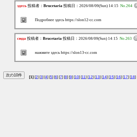
здесь
投稿者：
Brucetaria
投稿日：2026/08/09(Sun) 14:15
No.264
Подробнее здесь https://slon12-cc.com
сюда
投稿者：
Brucetaria
投稿日：2026/08/09(Sun) 14:15
No.263
нажмите здесь https://slon13-cc.com
[1]
[
2
] [
3
] [
4
] [
5
] [
6
] [
7
] [
8
] [
9
] [
10
] [
11
] [
12
] [
13
] [
14
] [
15
] [
16
] [
17
] [
18
] 