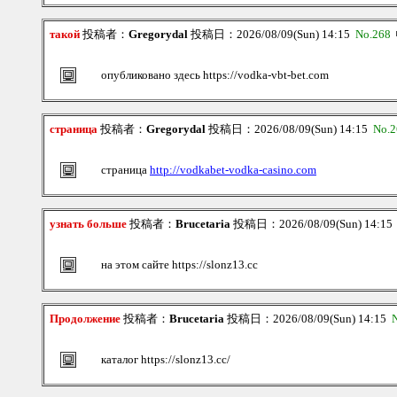
такой
投稿者：
Gregorydal
投稿日：2026/08/09(Sun) 14:15
No.268
опубликовано здесь https://vodka-vbt-bet.com
страница
投稿者：
Gregorydal
投稿日：2026/08/09(Sun) 14:15
No.2
страница
http://vodkabet-vodka-casino.com
узнать больше
投稿者：
Brucetaria
投稿日：2026/08/09(Sun) 14:1
на этом сайте https://slonz13.cc
Продолжение
投稿者：
Brucetaria
投稿日：2026/08/09(Sun) 14:15
каталог https://slonz13.cc/