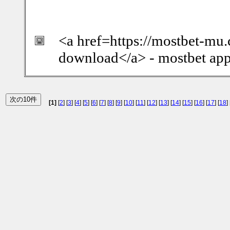
<a href=https://mostbet-mu
download</a> - mostbet app
[1]
[
2
] [
3
] [
4
] [
5
] [
6
] [
7
] [
8
] [
9
] [
10
] [
11
] [
12
] [
13
] [
14
] [
15
] [
16
] [
17
] [
18
] 