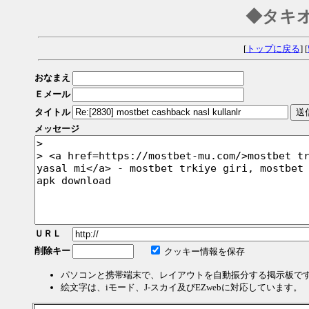
◆タキ
[
トップに戻る
] [
おなまえ
Ｅメール
タイトル
メッセージ
ＵＲＬ
削除キー
クッキー情報を保存
パソコンと携帯端末で、レイアウトを自動振分する掲示板で
絵文字は、iモード、J-スカイ及びEZwebに対応しています。