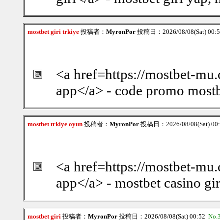
mostbet giri trkiye
投稿者：
MyronPor
投稿日：2026/08/08(Sat) 00:
<a href=https://mostbet-mu
app</a> - code promo mostb
mostbet trkiye oyun
投稿者：
MyronPor
投稿日：2026/08/08(Sat) 00
<a href=https://mostbet-mu
app</a> - mostbet casino gi
mostbet giri
投稿者：
MyronPor
投稿日：2026/08/08(Sat) 00:52
No.