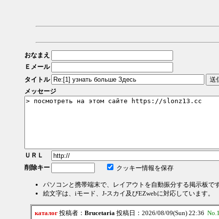
おなまえ
Ｅメール
タイトル
メッセージ
ＵＲＬ
削除キー
クッキー情報を保存
パソコンと携帯端末で、レイアウトを自動振分する掲示板で
絵文字は、iモード、J-スカイ及びEZwebに対応しています。
каталог
投稿者：
Brucetaria
投稿日：2026/08/09(Sun) 22:36
No.