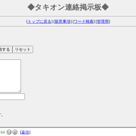
◆タキオン連絡掲示板◆
[
トップに戻る
] [
留意事項
] [
ワード検索
] [
管理用
]
す。
104
[
返信
]