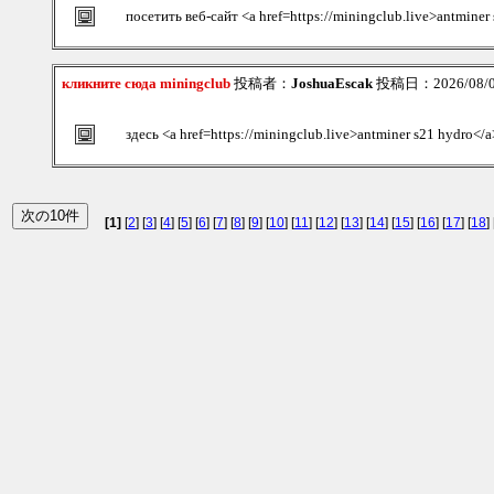
посетить веб-сайт <a href=https://miningclub.live>antminer
кликните сюда miningclub
投稿者：
JoshuaEscak
投稿日：2026/08/08
здесь <a href=https://miningclub.live>antminer s21 hydro</a
[1]
[
2
] [
3
] [
4
] [
5
] [
6
] [
7
] [
8
] [
9
] [
10
] [
11
] [
12
] [
13
] [
14
] [
15
] [
16
] [
17
] [
18
] 