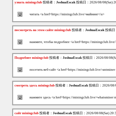
узнать miningclub
投稿者：
JoshuaEscak
投稿日：2026/08/08(Sat) 2
читать <a href=https://miningclub.live>майнинг</a>
посмотреть на этом сайте miningclub
投稿者：
JoshuaEscak
投稿日：20
нажмите, чтобы подробнее <a href=https://miningclub.live/
Подробнее miningclub
投稿者：
JoshuaEscak
投稿日：2026/08/08(Sa
посетить веб-сайт <a href=https://miningclub.live>antminer
смотреть здесь miningclub
投稿者：
JoshuaEscak
投稿日：2026/08/08
нажмите здесь <a href=https://miningclub.live>whatsminer 
сайт miningclub
投稿者：
JoshuaEscak
投稿日：2026/08/08(Sat) 20