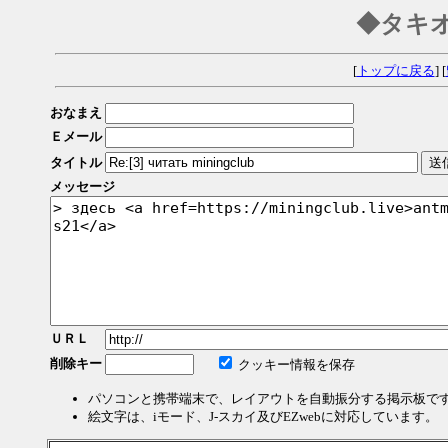
◆タキ
[
トップに戻る
] [
おなまえ
Ｅメール
タイトル
メッセージ
ＵＲＬ
削除キー
クッキー情報を保存
パソコンと携帯端末で、レイアウトを自動振分する掲示板で
絵文字は、iモード、J-スカイ及びEZwebに対応しています。