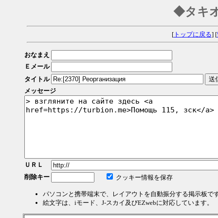
◆タキ
[
トップに戻る
] [
おなまえ
Ｅメール
タイトル
メッセージ
ＵＲＬ
削除キー
クッキー情報を保存
パソコンと携帯端末で、レイアウトを自動振分する掲示板で
絵文字は、iモード、J-スカイ及びEZwebに対応しています。