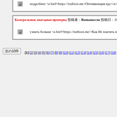
подробнее <a href=https://turbion.me>Оптимизация ндс</a
Камеральная, выездная проверка
投稿者：
Romanaccus
投稿日：2026
узнать больше <a href=https://turbion.me/>Как Не платить 
[1]
[
2
] [
3
] [
4
] [
5
] [
6
] [
7
] [
8
] [
9
] [
10
] [
11
] [
12
] [
13
] [
14
] [
15
] [
16
] [
17
] [
18
] 