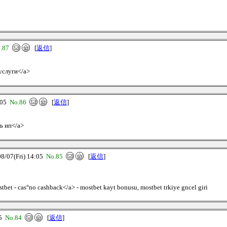
.87
[
返信
]
 услуги</a>
:05
No.86
[
返信
]
ь ип</a>
07(Fri) 14:05
No.85
[
返信
]
et - cas°no cashback</a> - mostbet kayt bonusu, mostbet trkiye gncel giri
05
No.84
[
返信
]