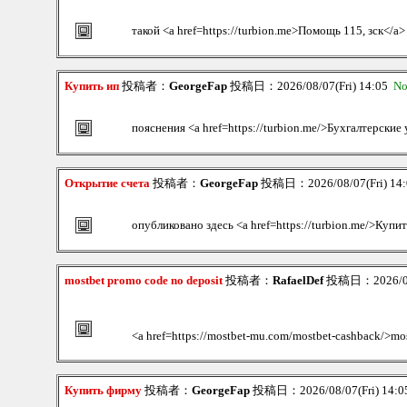
такой <a href=https://turbion.me>Помощь 115, зск</a>
Купить ип
投稿者：
GeorgeFap
投稿日：2026/08/07(Fri) 14:05
No
пояснения <a href=https://turbion.me/>Бухгалтерские
Открытие счета
投稿者：
GeorgeFap
投稿日：2026/08/07(Fri) 14
опубликовано здесь <a href=https://turbion.me/>Купит
mostbet promo code no deposit
投稿者：
RafaelDef
投稿日：2026/08/
<a href=https://mostbet-mu.com/mostbet-cashback/>mostb
Купить фирму
投稿者：
GeorgeFap
投稿日：2026/08/07(Fri) 14: