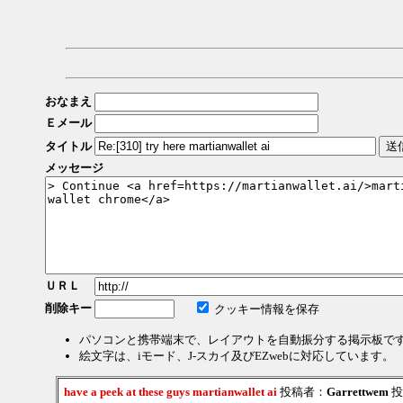
おなまえ
Ｅメール
タイトル
メッセージ
ＵＲＬ
削除キー
クッキー情報を保存
パソコンと携帯端末で、レイアウトを自動振分する掲示板で
絵文字は、iモード、J-スカイ及びEZwebに対応しています。
have a peek at these guys martianwallet ai
投稿者：
Garrettwem
投稿