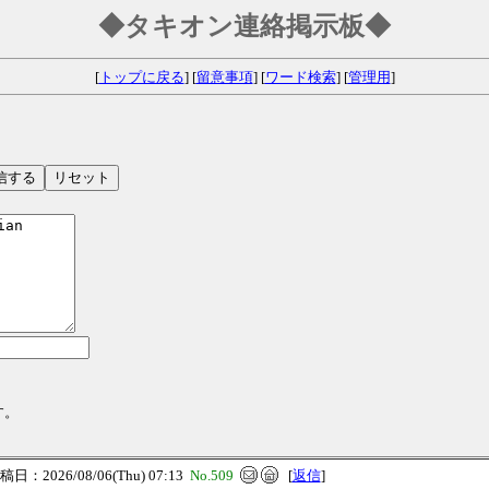
◆タキオン連絡掲示板◆
[
トップに戻る
] [
留意事項
] [
ワード検索
] [
管理用
]
す。
日：2026/08/06(Thu) 07:13
No.509
[
返信
]