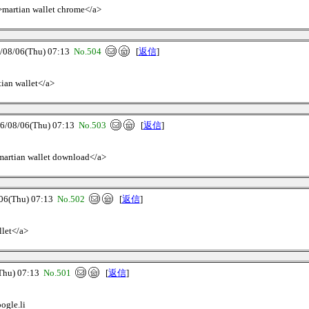
/>martian wallet chrome</a>
8/06(Thu) 07:13
No.504
[
返信
]
tian wallet</a>
8/06(Thu) 07:13
No.503
[
返信
]
>martian wallet download</a>
(Thu) 07:13
No.502
[
返信
]
llet</a>
hu) 07:13
No.501
[
返信
]
ogle.li