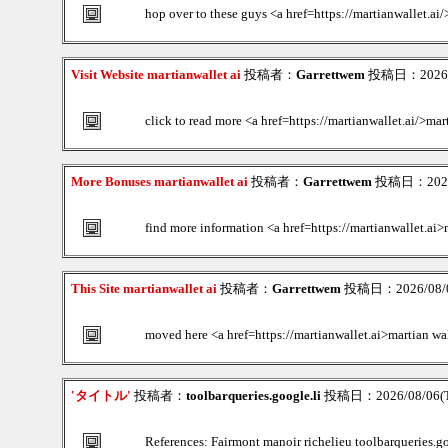
hop over to these guys <a href=https://martianwallet.ai
Visit Website martianwallet ai
投稿者：
Garrettwem
投稿日：2026/0
click to read more <a href=https://martianwallet.ai/>mar
More Bonuses martianwallet ai
投稿者：
Garrettwem
投稿日：2026/0
find more information <a href=https://martianwallet.ai
This Site martianwallet ai
投稿者：
Garrettwem
投稿日：2026/08/06
moved here <a href=https://martianwallet.ai>martian wa
'タイトル'
投稿者：
toolbarqueries.google.li
投稿日：2026/08/06(T
References: Fairmont manoir richelieu toolbarqueries.go