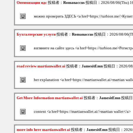
Оптимизация ндс
投稿者：
Romanaccus
投稿日：2026/08/06(Thu) 1
можно проверить ЗДЕСЬ <a href=https://turbion.me/>Купит
Бухгалтерские услуги
投稿者：
Romanaccus
投稿日：2026/08/06(Th
взгляните на сайте здесь <a href=https://turbion.me>Регист
read review martianwallet ai
投稿者：
JamesitEmn
投稿日：2026/08/0
her explanation <a href=https://martianwallet.ai>martian wall
Get More Information martianwallet ai
投稿者：
JamesitEmn
投稿日：2
content <a href=https://martianwallet.ai/>martian wallet</a>
more info here martianwallet ai
投稿者：
JamesitEmn
投稿日：2026/08