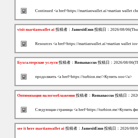
Continued <a href=https://martianwallet.ai>martian wallet c
visit martianwallet ai
投稿者：
JamesitEmn
投稿日：2026/08/06(Thu)
Resources <a href=https://martianwallet.ai>martian wallet ios
Бухгалтерские услуги
投稿者：
Romanaccus
投稿日：2026/08/06(Th
продолжить <a href=https://turbion.me/>Купить ооо</a>
Оптимизация налогооблажения
投稿者：
Romanaccus
投稿日：2026/0
Следующая страница <a href=https://turbion.me>Купить ф
see it here martianwallet ai
投稿者：
JamesitEmn
投稿日：2026/08/06