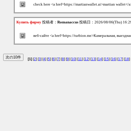
check here <a href=https://martianwallet.ai>martian wallet</a
Купить фирму
投稿者：
Romanaccus
投稿日：2026/08/06(Thu) 16:
веб-сайте <a href=https://turbion.me>Камеральная, выездна
[1]
[
2
] [
3
] [
4
] [
5
] [
6
] [
7
] [
8
] [
9
] [
10
] [
11
] [
12
] [
13
] [
14
] [
15
] [
16
] [
17
] [
18
] 