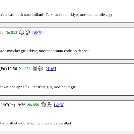
bet cashback nasl kullanlr</a> - mostbet trkiye, mostbet mobile app
:56
No.852
[
返信
]
> - mostbet giri trkiye, mostbet promo code no deposit
ri) 19:56
No.851
[
返信
]
wnload app</a> - mostbet giri, mostbet tr giri
07(Fri) 19:56
No.850
[
返信
]
a> - mostbet mobile app, promo code mostbet