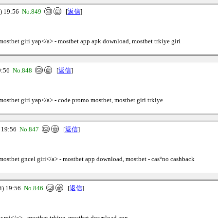
) 19:56
No.849
[
返信
]
ostbet giri yap</a> - mostbet app apk download, mostbet trkiye giri
9:56
No.848
[
返信
]
ostbet giri yap</a> - code promo mostbet, mostbet giri trkiye
 19:56
No.847
[
返信
]
mostbet gncel giri</a> - mostbet app download, mostbet - cas°no cashback
) 19:56
No.846
[
返信
]
r mi</a> - mostbet trkiye, mostbet download app