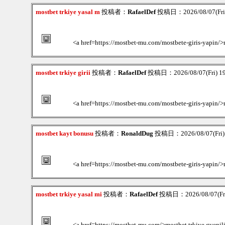
mostbet trkiye yasal m
投稿者：
RafaelDef
投稿日：2026/08/07(Fri
<a href=https://mostbet-mu.com/mostbete-giris-yapin/>m
mostbet trkiye girii
投稿者：
RafaelDef
投稿日：2026/08/07(Fri) 1
<a href=https://mostbet-mu.com/mostbete-giris-yapin/>m
mostbet kayt bonusu
投稿者：
RonaldDug
投稿日：2026/08/07(Fri)
<a href=https://mostbet-mu.com/mostbete-giris-yapin/>
mostbet trkiye yasal mi
投稿者：
RafaelDef
投稿日：2026/08/07(Fri
<a href=https://mostbet-mu.com/>mostbet trkiye gvenili