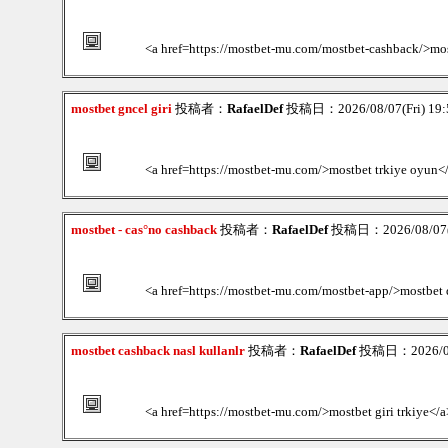
<a href=https://mostbet-mu.com/mostbet-cashback/>most
mostbet gncel giri
投稿者：
RafaelDef
投稿日：2026/08/07(Fri) 19
<a href=https://mostbet-mu.com/>mostbet trkiye oyun</a
mostbet - cas°no cashback
投稿者：
RafaelDef
投稿日：2026/08/07(F
<a href=https://mostbet-mu.com/mostbet-app/>mostbet do
mostbet cashback nasl kullanlr
投稿者：
RafaelDef
投稿日：2026/08/
<a href=https://mostbet-mu.com/>mostbet giri trkiye</