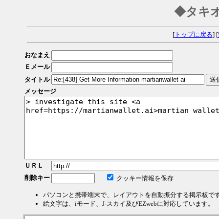
◆タキ
[
トップに戻る
] [
おなまえ
Ｅメール
タイトル
メッセージ
ＵＲＬ
削除キー
クッキー情報を保存
パソコンと携帯端末で、レイアウトを自動振分する掲示板で
絵文字は、iモード、J-スカイ及びEZwebに対応しています。