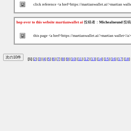
click reference <a href=https://martianwallet.ai/>martian wall
hop over to this website martianwallet ai
投稿者：
Michealneund
投稿日
this page <a href=https://martianwallet.ai/>martian wallet</a>
[1]
[
2
] [
3
] [
4
] [
5
] [
6
] [
7
] [
8
] [
9
] [
10
] [
11
] [
12
] [
13
] [
14
] [
15
] [
16
] [
17
] [
18
] 