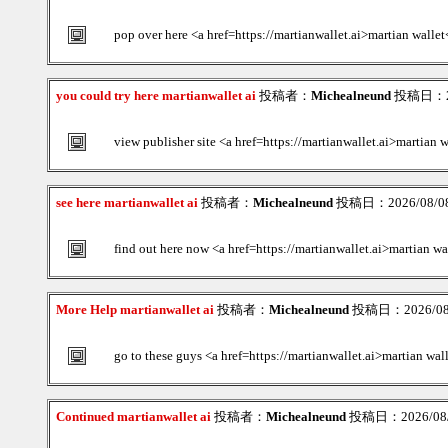
pop over here <a href=https://martianwallet.ai>martian wallet
you could try here martianwallet ai
投稿者：
Michealneund
投稿日：202
view publisher site <a href=https://martianwallet.ai>martian 
see here martianwallet ai
投稿者：
Michealneund
投稿日：2026/08/08(
find out here now <a href=https://martianwallet.ai>martian wa
More Help martianwallet ai
投稿者：
Michealneund
投稿日：2026/08/0
go to these guys <a href=https://martianwallet.ai>martian wal
Continued martianwallet ai
投稿者：
Michealneund
投稿日：2026/08/0