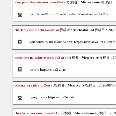
view publisher site martianwallet ai
投稿者：
Michealneund
投稿日：202
read <a href=https://martianwallet.ai>martian wallet</a>
check my site martianwallet ai
投稿者：
Michealneund
投稿日：2026/08
you could try these out <a href=https://martianwallet.ai>mart
взгляните на сайте здесь slon2-at at
投稿者：
Victorcoire
投稿日：2026/
читать https://slon2-at.at/
ссылка на сайт slon2-at at
投稿者：
Victorcoire
投稿日：2026/08/08(S
продолжить https://slon2-at.at/
click here now martianwallet ai
投稿者：
Michealneund
投稿日：2026/0