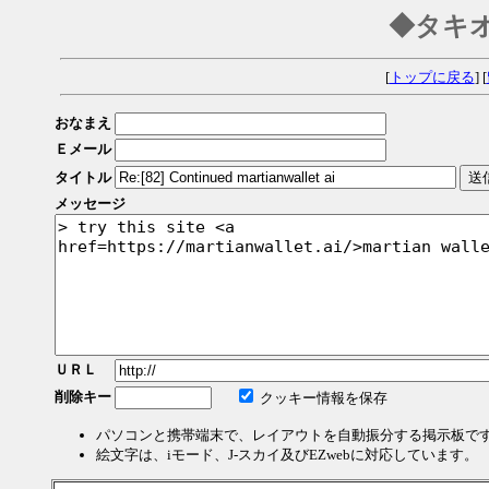
◆タキ
[
トップに戻る
] [
おなまえ
Ｅメール
タイトル
メッセージ
ＵＲＬ
削除キー
クッキー情報を保存
パソコンと携帯端末で、レイアウトを自動振分する掲示板で
絵文字は、iモード、J-スカイ及びEZwebに対応しています。