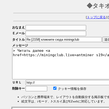
◆タキ
[
トップに戻る
] [
おなまえ
Ｅメール
タイトル
メッセージ
ＵＲＬ
削除キー
クッキー情報を保存
パソコンと携帯端末で、レイアウトを自動振分する掲示板で
絵文字は、iモード、J-スカイ及びEZwebに対応しています。