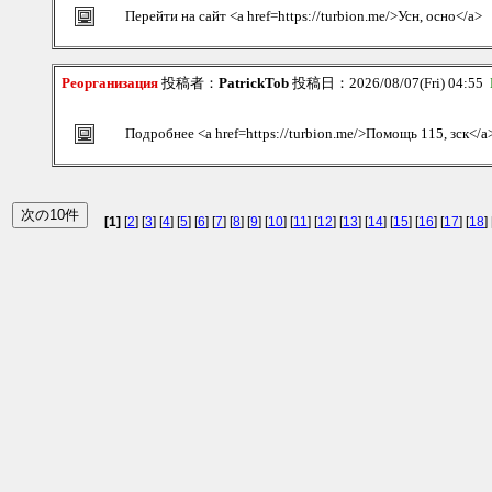
Перейти на сайт <a href=https://turbion.me/>Усн, осно</a>
Реорганизация
投稿者：
PatrickTob
投稿日：2026/08/07(Fri) 04:55
Подробнее <a href=https://turbion.me/>Помощь 115, зск</a
[1]
[
2
] [
3
] [
4
] [
5
] [
6
] [
7
] [
8
] [
9
] [
10
] [
11
] [
12
] [
13
] [
14
] [
15
] [
16
] [
17
] [
18
] 