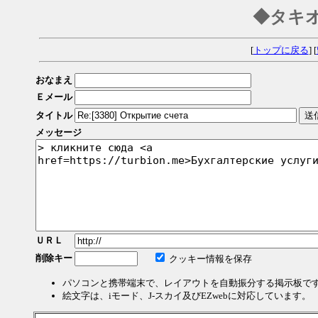
◆タキ
[
トップに戻る
] [
おなまえ
Ｅメール
タイトル
メッセージ
ＵＲＬ
削除キー
クッキー情報を保存
パソコンと携帯端末で、レイアウトを自動振分する掲示板で
絵文字は、iモード、J-スカイ及びEZwebに対応しています。