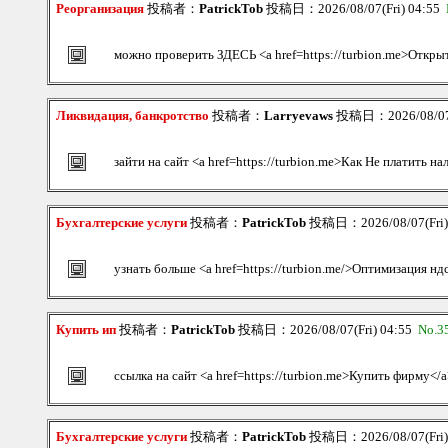
Реорганизация
投稿者：
PatrickTob
投稿日：2026/08/07(Fri) 04:55
можно проверить ЗДЕСЬ <a href=https://turbion.me>Откры
Ликвидация, банкротство
投稿者：
Larryevaws
投稿日：2026/08/07(
зайти на сайт <a href=https://turbion.me>Как Не платить на
Бухгалтерские услуги
投稿者：
PatrickTob
投稿日：2026/08/07(Fri)
узнать больше <a href=https://turbion.me/>Оптимизация нд
Купить ип
投稿者：
PatrickTob
投稿日：2026/08/07(Fri) 04:55
No.3
ссылка на сайт <a href=https://turbion.me>Купить фирму</
Бухгалтерские услуги
投稿者：
PatrickTob
投稿日：2026/08/07(Fri)