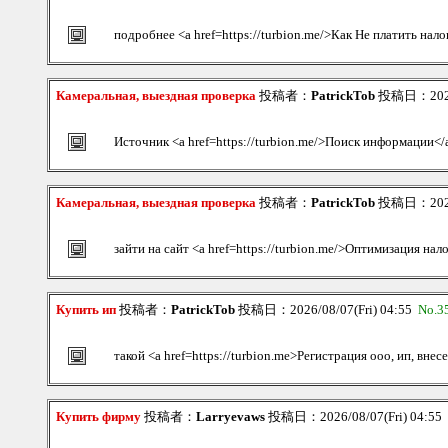
подробнее <a href=https://turbion.me/>Как Не платить нало
Камеральная, выездная проверка
投稿者：
PatrickTob
投稿日：2026/
Источник <a href=https://turbion.me/>Поиск информации</
Камеральная, выездная проверка
投稿者：
PatrickTob
投稿日：2026/
зайти на сайт <a href=https://turbion.me/>Оптимизация на
Купить ип
投稿者：
PatrickTob
投稿日：2026/08/07(Fri) 04:55
No.3
такой <a href=https://turbion.me>Регистрация ооо, ип, вне
Купить фирму
投稿者：
Larryevaws
投稿日：2026/08/07(Fri) 04:55