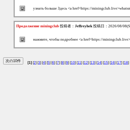
узнать больше Здесь <a href=https://miningclub.live>whats
Продолжение miningclub
投稿者：
Jeffreyhek
投稿日：2026/08/08(Sa
нажмите, чтобы подробнее <a href=https://miningclub.live
[1]
[
2
] [
3
] [
4
] [
5
] [
6
] [
7
] [
8
] [
9
] [
10
] [
11
] [
12
] [
13
] [
14
] [
15
] [
16
] [
17
] [
18
] 