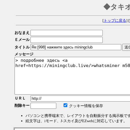
◆タキ
[
トップに戻る
] [
おなまえ
Ｅメール
タイトル
メッセージ
ＵＲＬ
削除キー
クッキー情報を保存
パソコンと携帯端末で、レイアウトを自動振分する掲示板で
絵文字は、iモード、J-スカイ及びEZwebに対応しています。