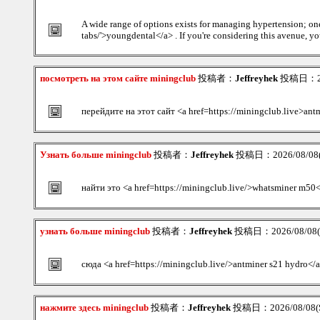
A wide range of options exists for managing hypertension; one 
tabs/'>youngdental</a> . If you're considering this avenue, you
посмотреть на этом сайте miningclub
投稿者：
Jeffreyhek
投稿日：202
перейдите на этот сайт <a href=https://miningclub.live>ant
Узнать больше miningclub
投稿者：
Jeffreyhek
投稿日：2026/08/08(S
найти это <a href=https://miningclub.live/>whatsminer m50
узнать больше miningclub
投稿者：
Jeffreyhek
投稿日：2026/08/08(S
сюда <a href=https://miningclub.live/>antminer s21 hydro</
нажмите здесь miningclub
投稿者：
Jeffreyhek
投稿日：2026/08/08(S