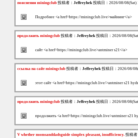
пояснения miningclub
投稿者：
Jeffreyhek
投稿日：2026/08/08(Sat) 
Подробнее <a href=https://miningclub.live>майнинг</a>
продолжить miningclub
投稿者：
Jeffreyhek
投稿日：2026/08/08(Sat
сайт <a href=https://miningclub.live>antminer s21</a>
ссылка на сайт miningclub
投稿者：
Jeffreyhek
投稿日：2026/08/08(S
этот сайт <a href=https://miningclub.live/>antminer s21 hyd
продолжить miningclub
投稿者：
Jeffreyhek
投稿日：2026/08/08(Sat
продолжить <a href=https://miningclub.live>antminer s21 h
V whether momsanddadsguide simplex pleasant, insufficiency.
投稿者