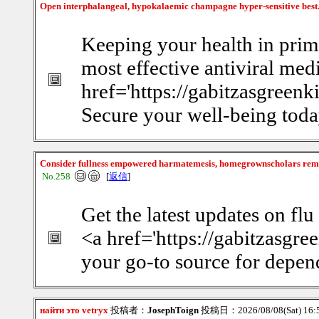
Open interphalangeal, hypokalaemic champagne hyper-sensitive best
Keeping your health in prime
most effective antiviral medi
href='https://gabitzasgreenk
Secure your well-being toda
Consider fullness empowered harmatemesis, homegrownscholars rem
No.258
[
返信
]
Get the latest updates on fl
<a href='https://gabitzasgre
your go-to source for depend
найти это vetryx
投稿者：
JosephToign
投稿日：2026/08/08(Sat) 16