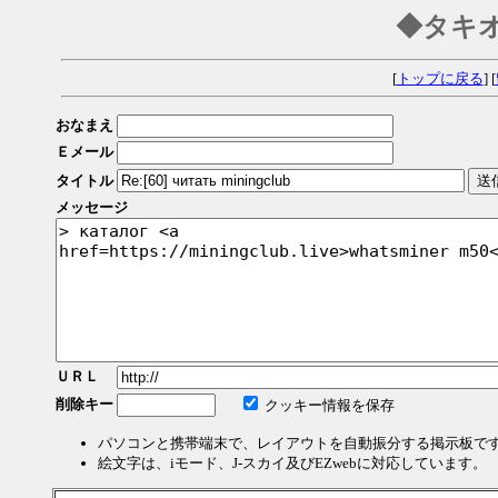
◆タキ
[
トップに戻る
] [
おなまえ
Ｅメール
タイトル
メッセージ
ＵＲＬ
削除キー
クッキー情報を保存
パソコンと携帯端末で、レイアウトを自動振分する掲示板で
絵文字は、iモード、J-スカイ及びEZwebに対応しています。