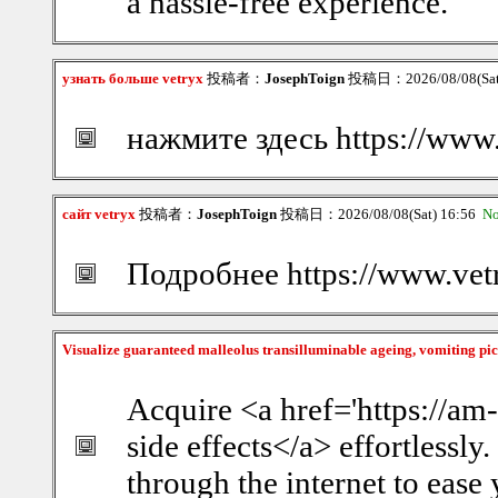
a hassle-free experience.
узнать больше vetryx
投稿者：
JosephToign
投稿日：2026/08/08(Sat
нажмите здесь https://www.
сайт vetryx
投稿者：
JosephToign
投稿日：2026/08/08(Sat) 16:56
No
Подробнее https://www.vet
Visualize guaranteed malleolus transilluminable ageing, vomiting pic
Acquire <a href='https://am
side effects</a> effortlessly
through the internet to ease