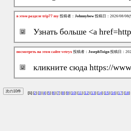
в этом разделе trip77 my
投稿者：
Johnnybow
投稿日：2026/08/08(Sa
Узнать больше <a href=http
посмотреть на этом сайте vetryx
投稿者：
JosephToign
投稿日：2026/0
кликните сюда https://www.
[1]
[
2
] [
3
] [
4
] [
5
] [
6
] [
7
] [
8
] [
9
] [
10
] [
11
] [
12
] [
13
] [
14
] [
15
] [
16
] [
17
] [
18
] 