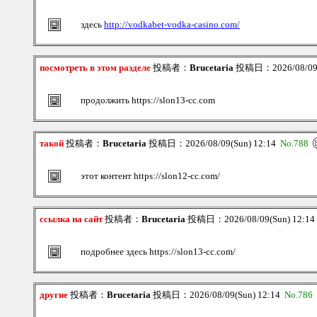
здесь
http://vodkabet-vodka-casino.com/
посмотреть в этом разделе
投稿者：
Brucetaria
投稿日：2026/08/09(
продолжить https://slon13-cc.com
такой
投稿者：
Brucetaria
投稿日：2026/08/09(Sun) 12:14
No.788
этот контент https://slon12-cc.com/
ссылка на сайт
投稿者：
Brucetaria
投稿日：2026/08/09(Sun) 12:1
подробнее здесь https://slon13-cc.com/
другие
投稿者：
Brucetaria
投稿日：2026/08/09(Sun) 12:14
No.786