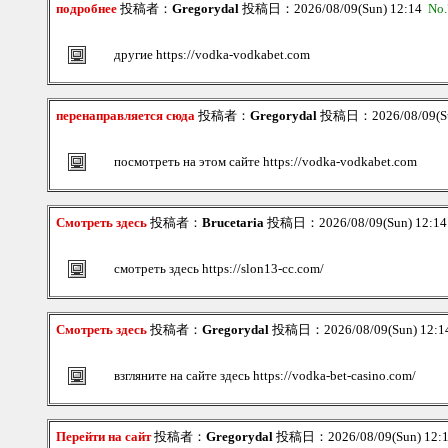
подробнее
投稿者：
Gregorydal
投稿日：2026/08/09(Sun) 12:14
No.
другие https://vodka-vodkabet.com
перенаправляется сюда
投稿者：
Gregorydal
投稿日：2026/08/09(Su
посмотреть на этом сайте https://vodka-vodkabet.com
Смотреть здесь
投稿者：
Brucetaria
投稿日：2026/08/09(Sun) 12:1
смотреть здесь https://slon13-cc.com/
Смотреть здесь
投稿者：
Gregorydal
投稿日：2026/08/09(Sun) 12:
взгляните на сайте здесь https://vodka-bet-casino.com/
Перейти на сайт
投稿者：
Gregorydal
投稿日：2026/08/09(Sun) 12: