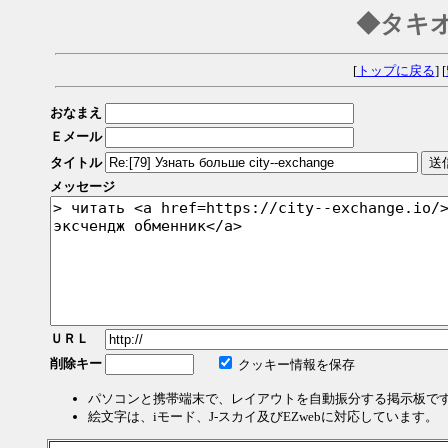
◆タキ
[
トップに戻る
] [
おなまえ
Ｅメール
タイトル
メッセージ
ＵＲＬ
削除キー
クッキー情報を保存
パソコンと携帯端末で、レイアウトを自動振分する掲示板で
絵文字は、iモード、J-スカイ及びEZwebに対応しています。