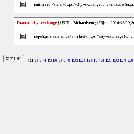
найти это <a href=https://city--exchange.io>сити эксчейндж
Главная city--exchange
投稿者：
Richardvem
投稿日：2026/08/09(Su
перейдите на этот сайт <a href=https://city--exchange.io/>c
[1]
[
2
] [
3
] [
4
] [
5
] [
6
] [
7
] [
8
] [
9
] [
10
] [
11
] [
12
] [
13
] [
14
] [
15
] [
16
] [
17
] [
18
] 