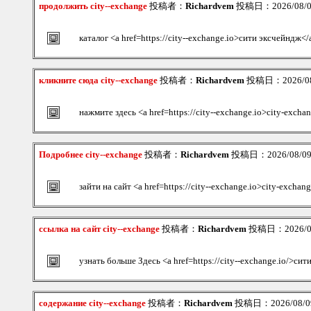
продолжить city--exchange
投稿者：
Richardvem
投稿日：2026/08/09
каталог <a href=https://city--exchange.io>сити эксчейндж</
кликните сюда city--exchange
投稿者：
Richardvem
投稿日：2026/08/
нажмите здесь <a href=https://city--exchange.io>city-excha
Подробнее city--exchange
投稿者：
Richardvem
投稿日：2026/08/09(
зайти на сайт <a href=https://city--exchange.io>city-exchan
ссылка на сайт city--exchange
投稿者：
Richardvem
投稿日：2026/08/
узнать больше Здесь <a href=https://city--exchange.io/>си
содержание city--exchange
投稿者：
Richardvem
投稿日：2026/08/09