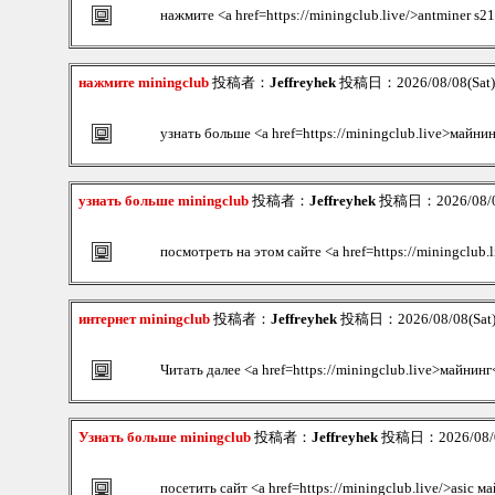
нажмите <a href=https://miningclub.live/>antminer s2
нажмите miningclub
投稿者：
Jeffreyhek
投稿日：2026/08/08(Sat)
узнать больше <a href=https://miningclub.live>майни
узнать больше miningclub
投稿者：
Jeffreyhek
投稿日：2026/08/08
посмотреть на этом сайте <a href=https://miningclub
интернет miningclub
投稿者：
Jeffreyhek
投稿日：2026/08/08(Sat)
Читать далее <a href=https://miningclub.live>майнинг
Узнать больше miningclub
投稿者：
Jeffreyhek
投稿日：2026/08/08
посетить сайт <a href=https://miningclub.live/>asic м