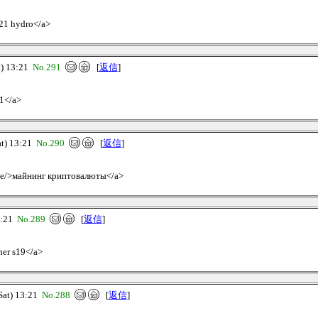
s21 hydro</a>
) 13:21
No.291
[
返信
]
21</a>
) 13:21
No.290
[
返信
]
live/>майнинг криптовалюты</a>
3:21
No.289
[
返信
]
ner s19</a>
t) 13:21
No.288
[
返信
]