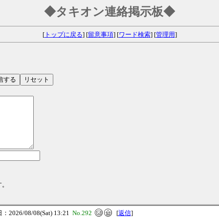
◆タキオン連絡掲示板◆
[
トップに戻る
] [
留意事項
] [
ワード検索
] [
管理用
]
す。
026/08/08(Sat) 13:21
No.292
[
返信
]