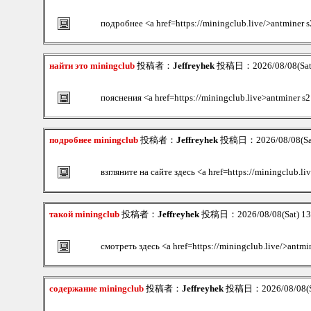
подробнее <a href=https://miningclub.live/>antminer 
найти это miningclub
投稿者：
Jeffreyhek
投稿日：2026/08/08(Sat
пояснения <a href=https://miningclub.live>antminer s
подробнее miningclub
投稿者：
Jeffreyhek
投稿日：2026/08/08(Sat
взгляните на сайте здесь <a href=https://miningclub.
такой miningclub
投稿者：
Jeffreyhek
投稿日：2026/08/08(Sat) 1
смотреть здесь <a href=https://miningclub.live/>antmi
содержание miningclub
投稿者：
Jeffreyhek
投稿日：2026/08/08(Sa