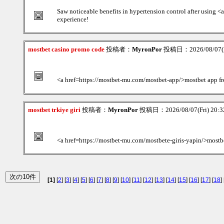
Saw noticeable benefits in hypertension control after using 
experience!
mostbet casino promo code
投稿者：
MyronPor
投稿日：2026/08/07(F
<a href=https://mostbet-mu.com/mostbet-app/>mostbet app f
mostbet trkiye giri
投稿者：
MyronPor
投稿日：2026/08/07(Fri) 20:
<a href=https://mostbet-mu.com/mostbete-giris-yapin/>mostbet
[1]
[
2
] [
3
] [
4
] [
5
] [
6
] [
7
] [
8
] [
9
] [
10
] [
11
] [
12
] [
13
] [
14
] [
15
] [
16
] [
17
] [
18
] 