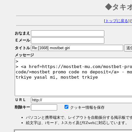
◆タキ
[
トップに戻る
] [
おなまえ
Ｅメール
タイトル
メッセージ
ＵＲＬ
削除キー
クッキー情報を保存
パソコンと携帯端末で、レイアウトを自動振分する掲示板で
絵文字は、iモード、J-スカイ及びEZwebに対応しています。