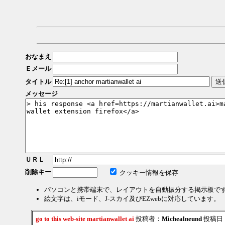
おなまえ
Ｅメール
タイトル
メッセージ
ＵＲＬ
削除キー
クッキー情報を保存
パソコンと携帯端末で、レイアウトを自動振分する掲示板で
絵文字は、iモード、J-スカイ及びEZwebに対応しています。
go to this web-site martianwallet ai
投稿者：
Michealneund
投稿日：20