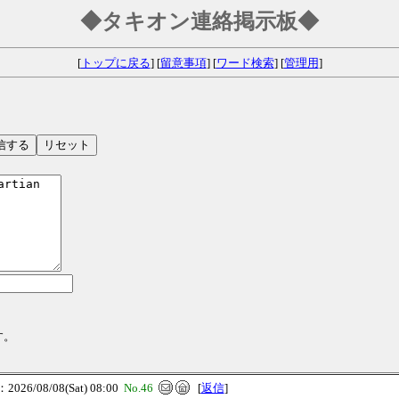
◆タキオン連絡掲示板◆
[
トップに戻る
] [
留意事項
] [
ワード検索
] [
管理用
]
す。
26/08/08(Sat) 08:00
No.46
[
返信
]