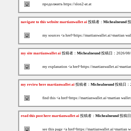
продолжить https://slon2-at.at
navigate to this website martianwallet ai
投稿者：
Michealneund
投稿
my sources <a href=https://martianwallet.ai>martian wal
my site martianwallet ai
投稿者：
Michealneund
投稿日：2026/08/08
my explanation <a href=https://martianwallet.ai>martia
my review here martianwallet ai
投稿者：
Michealneund
投稿日：202
find this <a href=https://martianwallet.ai>martian walle
read this post here martianwallet ai
投稿者：
Michealneund
投稿日：2
see this page <a href=https://martianwallet.ai>martian w