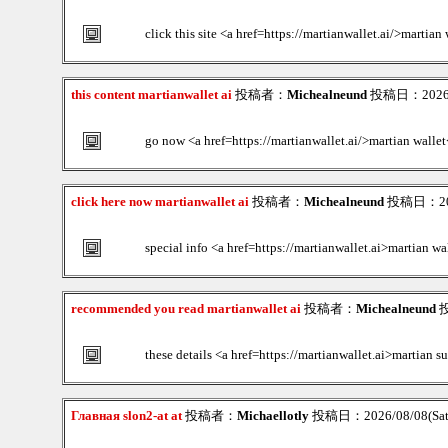
click this site <a href=https://martianwallet.ai/>martia
this content martianwallet ai
投稿者：
Michealneund
投稿日：2026/08
go now <a href=https://martianwallet.ai/>martian wallet
click here now martianwallet ai
投稿者：
Michealneund
投稿日：2026
special info <a href=https://martianwallet.ai>martian wa
recommended you read martianwallet ai
投稿者：
Michealneund
投
these details <a href=https://martianwallet.ai>martian su
Главная slon2-at at
投稿者：
Michaellotly
投稿日：2026/08/08(Sat