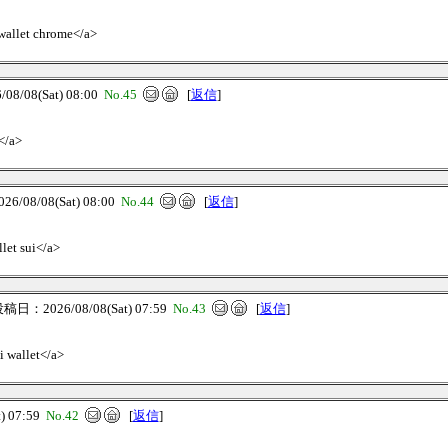
n wallet chrome</a>
/08(Sat) 08:00
No.45
[
返信
]
</a>
/08/08(Sat) 08:00
No.44
[
返信
]
llet sui</a>
稿日：2026/08/08(Sat) 07:59
No.43
[
返信
]
i wallet</a>
) 07:59
No.42
[
返信
]