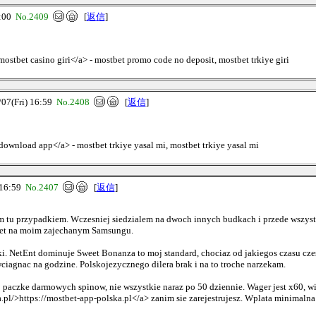
:00
No.2409
[
返信
]
ostbet casino giri</a> - mostbet promo code no deposit, mostbet trkiye giri
(Fri) 16:59
No.2408
[
返信
]
ownload app</a> - mostbet trkiye yasal mi, mostbet trkiye yasal mi
16:59
No.2407
[
返信
]
em tu przypadkiem. Wczesniej siedzialem na dwoch innych budkach i przede wszystk
awet na moim zajechanym Samsungu.
rzaki. NetEnt dominuje Sweet Bonanza to moj standard, chociaz od jakiegos czasu c
ciagnac na godzine. Polskojezycznego dilera brak i na to troche narzekam.
paczke darmowych spinow, nie wszystkie naraz po 50 dziennie. Wager jest x60, wie
pl/>https://mostbet-app-polska.pl</a> zanim sie zarejestrujesz. Wplata minimalna 