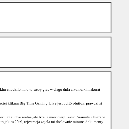
im chodzilo mi o to, zeby grac w ciagu dnia z komorki. I akurat
zesciej klikam Big Time Gaming. Live jest od Evolution, prawdziwi
c bez cudow realne, ale trzeba miec cierpliwosc. Warunki i biezace
to jakies 20 zl, rejestracja zajela mi doslownie minute, dokumenty