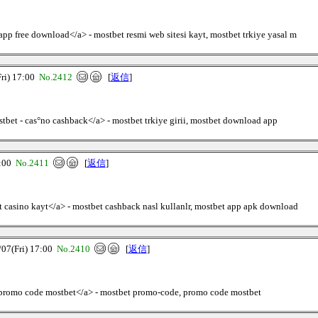
p free download</a> - mostbet resmi web sitesi kayt, mostbet trkiye yasal m
i) 17:00
No.2412
[
返信
]
bet - cas°no cashback</a> - mostbet trkiye girii, mostbet download app
:00
No.2411
[
返信
]
 casino kayt</a> - mostbet cashback nasl kullanlr, mostbet app apk download
(Fri) 17:00
No.2410
[
返信
]
promo code mostbet</a> - mostbet promo-code, promo code mostbet