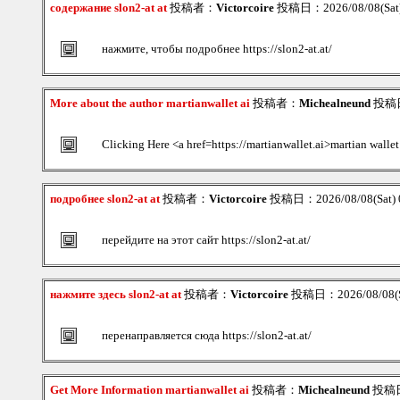
содержание slon2-at at
投稿者：
Victorcoire
投稿日：2026/08/08(Sat)
нажмите, чтобы подробнее https://slon2-at.at/
More about the author martianwallet ai
投稿者：
Michealneund
投稿日：
Clicking Here <a href=https://martianwallet.ai>martian wallet
подробнее slon2-at at
投稿者：
Victorcoire
投稿日：2026/08/08(Sat) 
перейдите на этот сайт https://slon2-at.at/
нажмите здесь slon2-at at
投稿者：
Victorcoire
投稿日：2026/08/08(S
перенаправляется сюда https://slon2-at.at/
Get More Information martianwallet ai
投稿者：
Michealneund
投稿日：