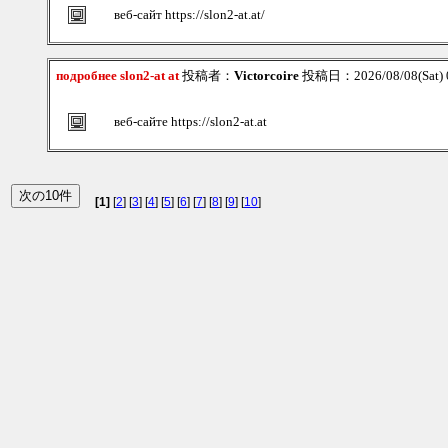
веб-сайт https://slon2-at.at/
подробнее slon2-at at
投稿者：
Victorcoire
投稿日：2026/08/08(Sat) 
веб-сайте https://slon2-at.at
[1]
[
2
] [
3
] [
4
] [
5
] [
6
] [
7
] [
8
] [
9
] [
10
]