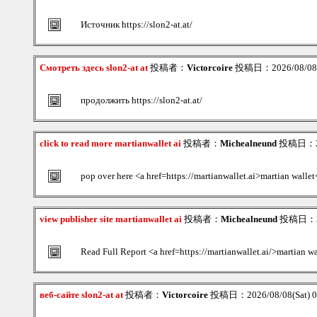
Источник https://slon2-at.at/
Смотреть здесь slon2-at at
投稿者：
Victorcoire
投稿日：2026/08/08(S
продолжить https://slon2-at.at/
click to read more martianwallet ai
投稿者：
Michealneund
投稿日：202
pop over here <a href=https://martianwallet.ai>martian wallet
view publisher site martianwallet ai
投稿者：
Michealneund
投稿日：202
Read Full Report <a href=https://martianwallet.ai/>martian w
веб-сайте slon2-at at
投稿者：
Victorcoire
投稿日：2026/08/08(Sat) 