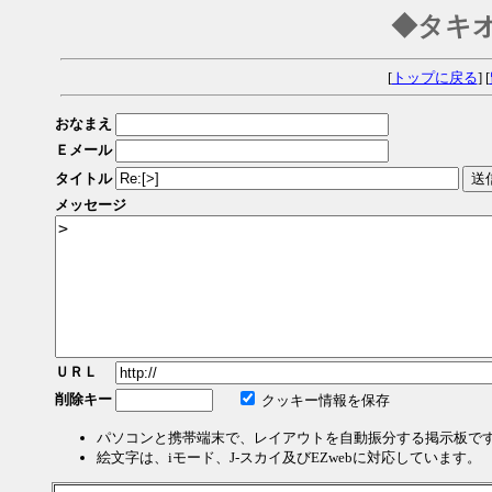
◆タキ
[
トップに戻る
] [
おなまえ
Ｅメール
タイトル
メッセージ
ＵＲＬ
削除キー
クッキー情報を保存
パソコンと携帯端末で、レイアウトを自動振分する掲示板で
絵文字は、iモード、J-スカイ及びEZwebに対応しています。