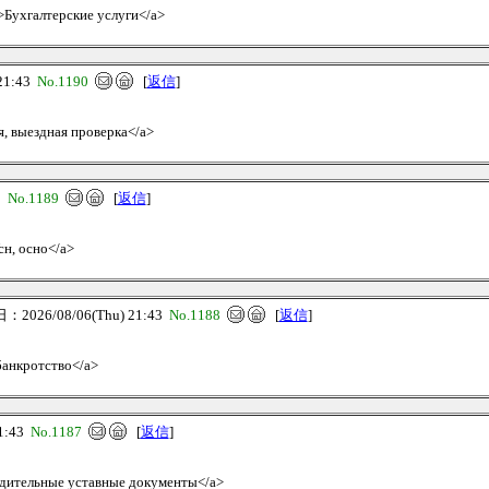
/>Бухгалтерские услуги</a>
21:43
No.1190
[
返信
]
я, выездная проверка</a>
3
No.1189
[
返信
]
сн, осно</a>
2026/08/06(Thu) 21:43
No.1188
[
返信
]
 банкротство</a>
1:43
No.1187
[
返信
]
редительные уставные документы</a>