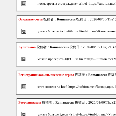
посмотреть в этом разделе <a href=https://turbion.me
Открытие счета
投稿者：
Romanaccus
投稿日：2026/08/06(Thu) 
узнать больше <a href=https://turbion.me>Камеральна
Купить ооо
投稿者：
Romanaccus
投稿日：2026/08/06(Thu) 21:4
можно проверить ЗДЕСЬ <a href=https://turbion.me>У
Регистрация ооо, ип, внесение егрюл
投稿者：
Romanaccus
投稿日：
этот контент <a href=https://turbion.me>Ликвидация,
Реорганизация
投稿者：
Romanaccus
投稿日：2026/08/06(Thu) 2
узнать больше Здесь <a href=https://turbion.me/>Уч