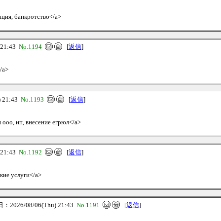
дация, банкротство</a>
21:43
No.1194
[
返信
]
/a>
 21:43
No.1193
[
返信
]
я ооо, ип, внесение егрюл</a>
21:43
No.1192
[
返信
]
ские услуги</a>
2026/08/06(Thu) 21:43
No.1191
[
返信
]