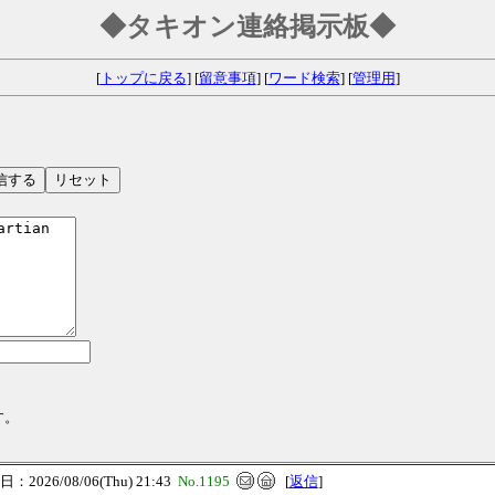
◆タキオン連絡掲示板◆
[
トップに戻る
] [
留意事項
] [
ワード検索
] [
管理用
]
す。
：2026/08/06(Thu) 21:43
No.1195
[
返信
]