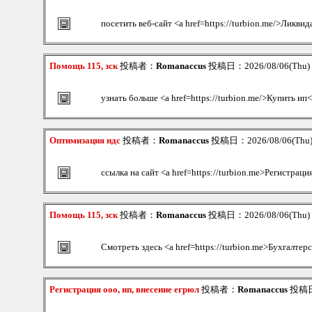
посетить веб-сайт <a href=https://turbion.me/>Ликви
Помощь 115, зск
投稿者：
Romanaccus
投稿日：2026/08/06(Thu) 
узнать больше <a href=https://turbion.me/>Купить ип<
Оптимизация ндс
投稿者：
Romanaccus
投稿日：2026/08/06(Thu)
ссылка на сайт <a href=https://turbion.me>Регистраци
Помощь 115, зск
投稿者：
Romanaccus
投稿日：2026/08/06(Thu) 
Смотреть здесь <a href=https://turbion.me>Бухгалтер
Регистрация ооо, ип, внесение егрюл
投稿者：
Romanaccus
投稿日：