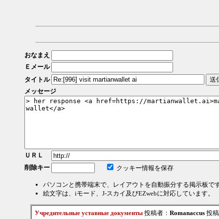
おなまえ
Ｅメール
タイトル
メッセージ
ＵＲＬ
削除キー
クッキー情報を保存
パソコンと携帯端末で、レイアウトを自動振分する掲示板で
絵文字は、iモード、J-スカイ及びEZwebに対応しています。
Учредительные уставные документы
投稿者：
Romanaccus
投稿日