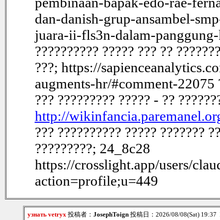
pembinaan-bapak-edo-rae-ferna
dan-danish-grup-ansambel-smp
juara-ii-fls3n-dalam-panggung
?????????? ????? ??? ?? ???????
???; https://sapienceanalytics.
augments-hr/#comment-22075 ??
??? ????????? ????? - ?? ??????
http://wikinfancia.paremanel.
??? ?????????? ????? ??????? ??
?????????; 24_8c28
https://crosslight.app/users/cla
action=profile;u=449
узнать vetryx
投稿者：
JosephToign
投稿日：2026/08/08(Sat) 19:37