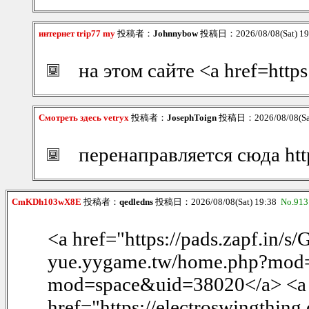
интернет trip77 my
投稿者：
Johnnybow
投稿日：2026/08/08(Sat) 1
на этом сайте <a href=http
Смотреть здесь vetryx
投稿者：
JosephToign
投稿日：2026/08/08(Sat
перенаправляется сюда htt
CmKDh103wX8E
投稿者：
qedledns
投稿日：2026/08/08(Sat) 19:38
No.913
<a href="https://pads.zapf.in/
yue.yygame.tw/home.php?mod=
mod=space&uid=38020</a> <a
href="https://electroswingthing