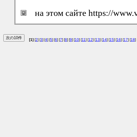
на этом сайте https://www.
[1]
[
2
] [
3
] [
4
] [
5
] [
6
] [
7
] [
8
] [
9
] [
10
] [
11
] [
12
] [
13
] [
14
] [
15
] [
16
] [
17
] [
18
] 