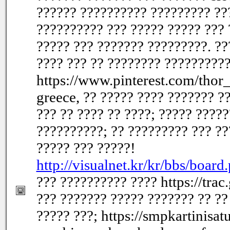
?????? ?????????? ????????? ??
?????????? ??? ????? ????? ??? 
????? ??? ??????? ?????????. ??
???? ??? ?? ???????? ??????????
https://www.pinterest.com/thor_
greece, ?? ????? ???? ??????? ?
??? ?? ???? ?? ????; ????? ????
??????????; ?? ????????? ??? ??
????? ??? ?????!
http://visualnet.kr/kr/bbs/boa
??? ?????????? ???? https://trac
??? ??????? ????? ??????? ?? ??
????? ???; https://smpkartinisa