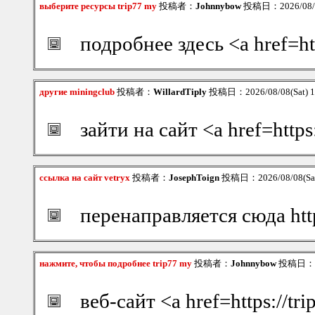
выберите ресурсы trip77 my
投稿者：
Johnnybow
投稿日：2026/08/08
подробнее здесь <a href=ht
другие miningclub
投稿者：
WillardTiply
投稿日：2026/08/08(Sat) 
зайти на сайт <a href=http
ссылка на сайт vetryx
投稿者：
JosephToign
投稿日：2026/08/08(Sat
перенаправляется сюда htt
нажмите, чтобы подробнее trip77 my
投稿者：
Johnnybow
投稿日：202
веб-сайт <a href=https://t