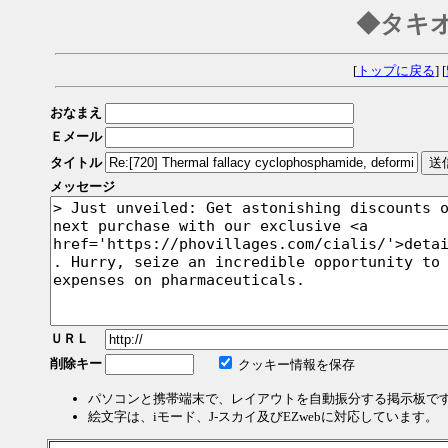
◆タキ
[
トップに戻る
] [
おなまえ
Ｅメール
タイトル
メッセージ
ＵＲＬ
削除キー
クッキー情報を保存
パソコンと携帯端末で、レイアウトを自動振分する掲示板で
絵文字は、iモード、J-スカイ及びEZwebに対応しています。