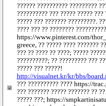
?????? ?????????? ????????? ??
?????????? ??? ????? ????? ??? 
????? ??? ??????? ?????????. ??
???? ??? ?? ???????? ??????????
https://www.pinterest.com/thor_
greece, ?? ????? ???? ??????? ?
??? ?? ???? ?? ????; ????? ????
??????????; ?? ????????? ??? ??
????? ??? ?????!
http://visualnet.kr/kr/bbs/boa
??? ?????????? ???? https://trac
??? ??????? ????? ??????? ?? ??
????? ???; https://smpkartinisa