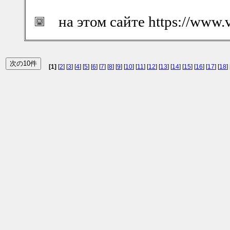
на этом сайте https://www.
[1]
[
2
] [
3
] [
4
] [
5
] [
6
] [
7
] [
8
] [
9
] [
10
] [
11
] [
12
] [
13
] [
14
] [
15
] [
16
] [
17
] [
18
] 