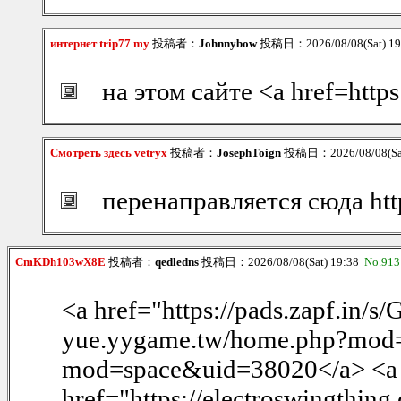
интернет trip77 my
投稿者：
Johnnybow
投稿日：2026/08/08(Sat) 1
на этом сайте <a href=http
Смотреть здесь vetryx
投稿者：
JosephToign
投稿日：2026/08/08(Sat
перенаправляется сюда htt
CmKDh103wX8E
投稿者：
qedledns
投稿日：2026/08/08(Sat) 19:38
No.913
<a href="https://pads.zapf.in/
yue.yygame.tw/home.php?mod=
mod=space&uid=38020</a> <a
href="https://electroswingthing