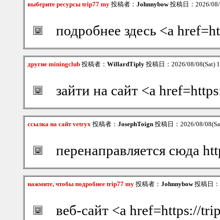
выберите ресурсы trip77 my
投稿者：
Johnnybow
投稿日：2026/08/08
подробнее здесь <a href=ht
другие miningclub
投稿者：
WillardTiply
投稿日：2026/08/08(Sat) 
зайти на сайт <a href=http
ссылка на сайт vetryx
投稿者：
JosephToign
投稿日：2026/08/08(Sat
перенаправляется сюда htt
нажмите, чтобы подробнее trip77 my
投稿者：
Johnnybow
投稿日：202
веб-сайт <a href=https://t