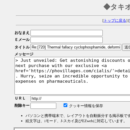
◆タキ
[
トップに戻る
] [
おなまえ
Ｅメール
タイトル
メッセージ
ＵＲＬ
削除キー
クッキー情報を保存
パソコンと携帯端末で、レイアウトを自動振分する掲示板で
絵文字は、iモード、J-スカイ及びEZwebに対応しています。