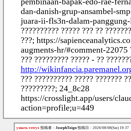
pembinaan-bapak-edo-rae-ferna
dan-danish-grup-ansambel-smp
juara-ii-fls3n-dalam-panggung
?????????? ????? ??? ?? ???????
???; https://sapienceanalytics.
augments-hr/#comment-22075 ??
??? ????????? ????? - ?? ??????
http://wikinfancia.paremanel.
??? ?????????? ????? ??????? ??
?????????; 24_8c28
https://crosslight.app/users/cla
action=profile;u=449
узнать vetryx
投稿者：
JosephToign
投稿日：2026/08/08(Sat) 19:37