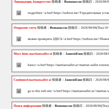
Ликвидация, банкротство
投稿者：
Romanaccus
投稿日：2026/08/06
подробнее <a href=https://turbion.me>Учредительные уст
Открытие счета
投稿者：
Romanaccus
投稿日：2026/08/06(Thu) 19
можно проверить ЗДЕСЬ <a href=https://turbion.me/>Помощ
More hints martianwallet ai
投稿者：
JamesitEmn
投稿日：2026/08/06
basics <a href=https://martianwallet.ai>martian wallet extensi
Continued martianwallet ai
投稿者：
JamesitEmn
投稿日：2026/08/06
go to this web-site <a href=https://martianwallet.ai/>martian
Поиск информации
投稿者：
Romanaccus
投稿日：2026/08/06(Thu)