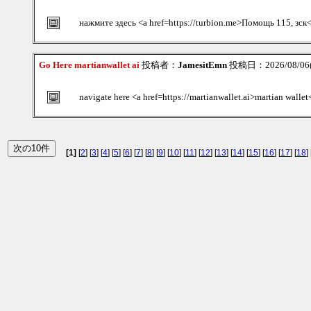
нажмите здесь <a href=https://turbion.me>Помощь 115, зск
Go Here martianwallet ai
投稿者：
JamesitEmn
投稿日：2026/08/06(
navigate here <a href=https://martianwallet.ai>martian wallet
[1]
[
2
] [
3
] [
4
] [
5
] [
6
] [
7
] [
8
] [
9
] [
10
] [
11
] [
12
] [
13
] [
14
] [
15
] [
16
] [
17
] [
18
] 