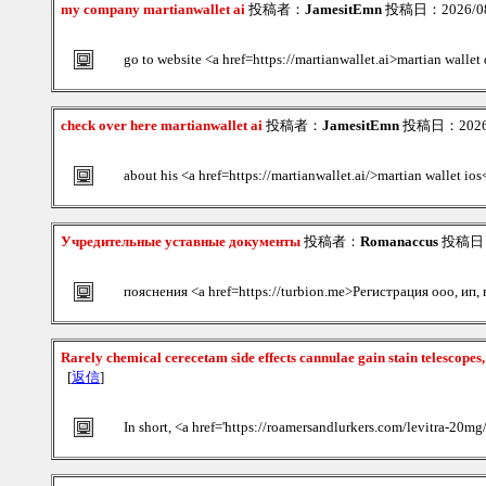
my company martianwallet ai
投稿者：
JamesitEmn
投稿日：2026/08/
go to website <a href=https://martianwallet.ai>martian walle
check over here martianwallet ai
投稿者：
JamesitEmn
投稿日：2026/0
about his <a href=https://martianwallet.ai/>martian wallet ios
Учредительные уставные документы
投稿者：
Romanaccus
投稿日：2
пояснения <a href=https://turbion.me>Регистрация ооо, ип,
Rarely chemical cerecetam side effects cannulae gain stain telescope
[
返信
]
In short, <a href='https://roamersandlurkers.com/levitra-20m