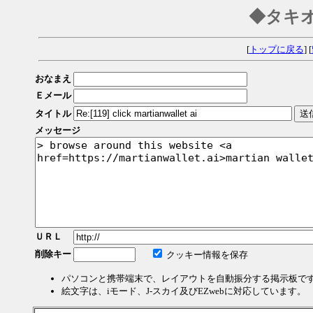
◆タキ
[
トップに戻る
] [
おなまえ
Ｅメール
タイトル
メッセージ
ＵＲＬ
削除キー
クッキー情報を保存
パソコンと携帯端末で、レイアウトを自動振分する掲示板で
絵文字は、iモード、J-スカイ及びEZwebに対応しています。