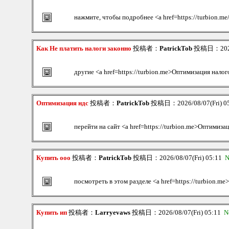
нажмите, чтобы подробнее <a href=https://turbion.m
Как Не платить налоги законно
投稿者：
PatrickTob
投稿日：2026/
другие <a href=https://turbion.me>Оптимизация нало
Оптимизация ндс
投稿者：
PatrickTob
投稿日：2026/08/07(Fri) 0
перейти на сайт <a href=https://turbion.me>Оптимиза
Купить ооо
投稿者：
PatrickTob
投稿日：2026/08/07(Fri) 05:11
N
посмотреть в этом разделе <a href=https://turbion.
Купить ип
投稿者：
Larryevaws
投稿日：2026/08/07(Fri) 05:11
N