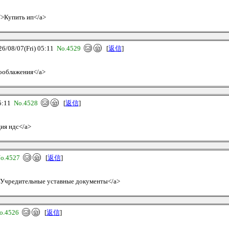
e/>Купить ип</a>
08/07(Fri) 05:11
No.4529
[
返信
]
гооблажения</a>
5:11
No.4528
[
返信
]
ция ндс</a>
o.4527
[
返信
]
me>Учредительные уставные документы</a>
o.4526
[
返信
]