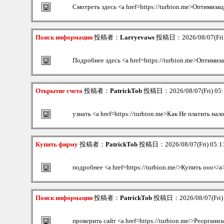
Смотреть здесь <a href=https://turbion.me>Оптимизац
Поиск информации
投稿者：
Larryevaws
投稿日：2026/08/07(Fri)
Подробнее здесь <a href=https://turbion.me>Оптимиз
Открытие счета
投稿者：
PatrickTob
投稿日：2026/08/07(Fri) 05
узнать <a href=https://turbion.me>Как Не платить нал
Купить фирму
投稿者：
PatrickTob
投稿日：2026/08/07(Fri) 05:
подробнее <a href=https://turbion.me/>Купить ооо</a
Поиск информации
投稿者：
PatrickTob
投稿日：2026/08/07(Fri)
проверить сайт <a href=https://turbion.me/>Реорганиз