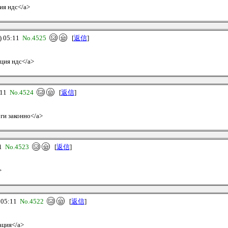
ия ндс</a>
 05:11
No.4525
[
返信
]
ация ндс</a>
:11
No.4524
[
返信
]
оги законно</a>
11
No.4523
[
返信
]
>
 05:11
No.4522
[
返信
]
ация</a>