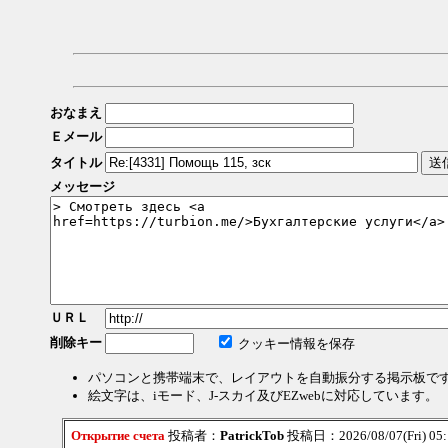
おなまえ
Ｅメール
タイトル
メッセージ
ＵＲＬ
削除キー
クッキー情報を保存
パソコンと携帯端末で、レイアウトを自動振分する掲示板で
絵文字は、iモード、J-スカイ及びEZwebに対応しています。
Открытие счета
投稿者：
PatrickTob
投稿日：2026/08/07(Fri) 05