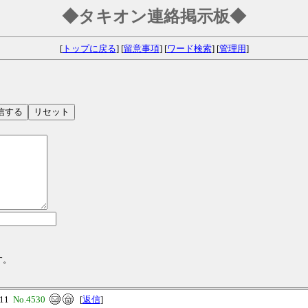
◆タキオン連絡掲示板◆
[
トップに戻る
] [
留意事項
] [
ワード検索
] [
管理用
]
す。
:11
No.4530
[
返信
]