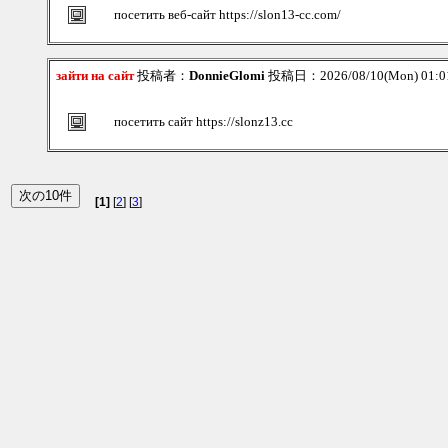
посетить веб-сайт https://slon13-cc.com/
зайти на сайт
投稿者：
DonnieGlomi
投稿日：2026/08/10(Mon) 01:
посетить сайт https://slonz13.cc
[1]
[
2
] [
3
]