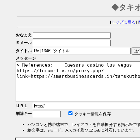
◆タキ
[
トップに戻る
] [
おなまえ
Ｅメール
タイトル
メッセージ
ＵＲＬ
削除キー
クッキー情報を保存
パソコンと携帯端末で、レイアウトを自動振分する掲示板で
絵文字は、iモード、J-スカイ及びEZwebに対応しています。