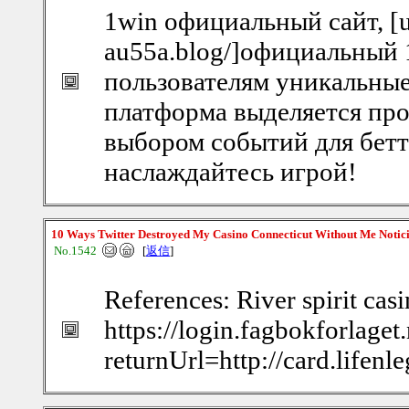
1win официальный сайт, [ur
au55a.blog/]официальный 1
пользователям уникальные
платформа выделяется пр
выбором событий для бетт
наслаждайтесь игрой!
10 Ways Twitter Destroyed My Casino Connecticut Without Me Notic
No.1542
[
返信
]
References: River spirit casi
https://login.fagbokforlaget
returnUrl=http://card.lifen