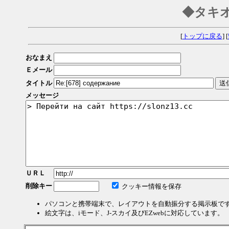
◆タキ
[
トップに戻る
] [
おなまえ
Ｅメール
タイトル
メッセージ
ＵＲＬ
削除キー
クッキー情報を保存
パソコンと携帯端末で、レイアウトを自動振分する掲示板で
絵文字は、iモード、J-スカイ及びEZwebに対応しています。