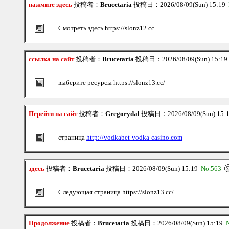
нажмите здесь
投稿者：
Brucetaria
投稿日：2026/08/09(Sun) 15:19
Смотреть здесь https://slonz12.cc
ссылка на сайт
投稿者：
Brucetaria
投稿日：2026/08/09(Sun) 15:1
выберите ресурсы https://slonz13.cc/
Перейти на сайт
投稿者：
Gregorydal
投稿日：2026/08/09(Sun) 15:
страница
http://vodkabet-vodka-casino.com
здесь
投稿者：
Brucetaria
投稿日：2026/08/09(Sun) 15:19
No.563
Следующая страница https://slonz13.cc/
Продолжение
投稿者：
Brucetaria
投稿日：2026/08/09(Sun) 15:19