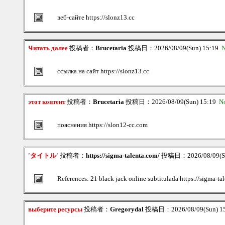
веб-сайте https://slonz13.cc
Читать далее
投稿者：
Brucetaria
投稿日：2026/08/09(Sun) 15:19
N
ссылка на сайт https://slonz13.cc
этот контент
投稿者：
Brucetaria
投稿日：2026/08/09(Sun) 15:19
N
пояснения https://slon12-cc.com
'タイトル'
投稿者：
https://sigma-talenta.com/
投稿日：2026/08/09(Su
References: 21 black jack online subtitulada https://sigma-ta
выберите ресурсы
投稿者：
Gregorydal
投稿日：2026/08/09(Sun) 1