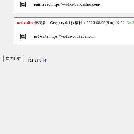
найти это https://vodka-bet-casino.com/
веб-сайте
投稿者：
Gregorydal
投稿日：2026/08/09(Sun) 19:26
No.
веб-сайт https://vodka-vodkabet.com
[1]
[
2
] [
3
] [
4
]