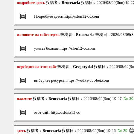
подробнее здесь
投稿者：
Brucetaria
投稿日：2026/08/09(Sun) 19:
Подробнее здесь https://slon12-cc.com
взгляните на сайте здесь
投稿者：
Brucetaria
投稿日：2026/08/09(Su
узнать больше https://slon12-cc.com
перейдите на этот сайт
投稿者：
Gregorydal
投稿日：2026/08/09(Sun
выберите ресурсы https://vodka-vbt-bet.com
нажмите
投稿者：
Brucetaria
投稿日：2026/08/09(Sun) 19:27
No.30
этот сайт https://slonz13.cc
здесь
投稿者：
Brucetaria
投稿日：2026/08/09(Sun) 19:26
No.29