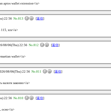
ian aptos wallet extension</a>
u) 22:56
No.813
[
返信
]
 115, зск</a>
08/06(Thu) 22:56
No.812
[
返信
]
>martian wallet</a>
/08/06(Thu) 22:56
No.811
[
返信
]
ть налоги законно</a>
u) 22:56
No.810
[
返信
]
, осно</a>