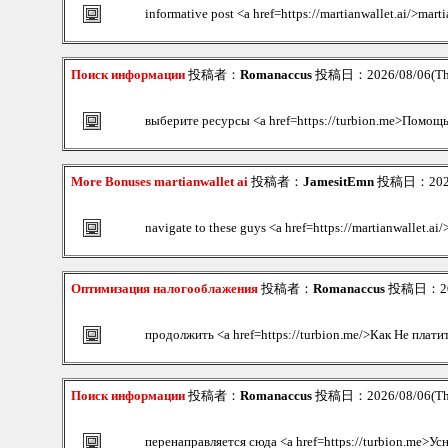
informative post <a href=https://martianwallet.ai/>mart
Поиск информации
投稿者：
Romanaccus
投稿日：2026/08/06(Th
выберите ресурсы <a href=https://turbion.me>Помощь
More Bonuses martianwallet ai
投稿者：
JamesitEmn
投稿日：2026/
navigate to these guys <a href=https://martianwallet.ai/
Оптимизация налогооблажения
投稿者：
Romanaccus
投稿日：2026
продолжить <a href=https://turbion.me/>Как Не плати
Поиск информации
投稿者：
Romanaccus
投稿日：2026/08/06(Th
перенаправляется сюда <a href=https://turbion.me>Усн