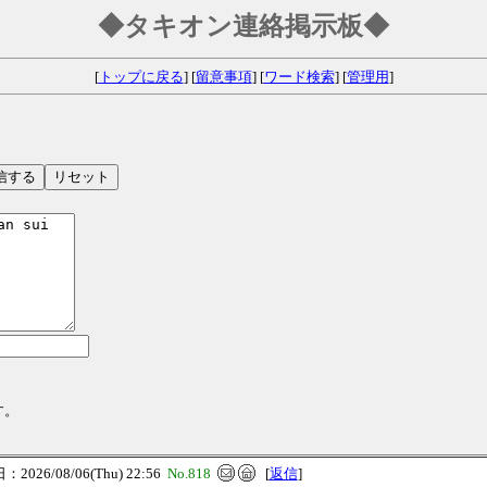
◆タキオン連絡掲示板◆
[
トップに戻る
] [
留意事項
] [
ワード検索
] [
管理用
]
す。
2026/08/06(Thu) 22:56
No.818
[
返信
]