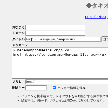
◆タキ
[
トップに戻る
] [
おなまえ
Ｅメール
タイトル
メッセージ
ＵＲＬ
削除キー
クッキー情報を保存
パソコンと携帯端末で、レイアウトを自動振分する掲示板で
絵文字は、iモード、J-スカイ及びEZwebに対応しています。