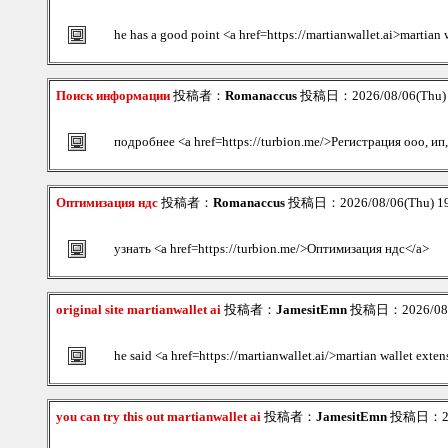
he has a good point <a href=https://martianwallet.ai>martian 
Поиск информации
投稿者：
Romanaccus
投稿日：2026/08/06(Thu)
подробнее <a href=https://turbion.me/>Регистрация ооо, ип
Оптимизация ндс
投稿者：
Romanaccus
投稿日：2026/08/06(Thu) 1
узнать <a href=https://turbion.me/>Оптимизация ндс</a>
original site martianwallet ai
投稿者：
JamesitEmn
投稿日：2026/08/0
he said <a href=https://martianwallet.ai/>martian wallet exten
you can try this out martianwallet ai
投稿者：
JamesitEmn
投稿日：2026