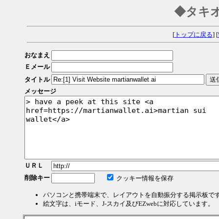
◆タキ
[
トップに戻る
] [
おなまえ
Ｅメール
タイトル
メッセージ
ＵＲＬ
削除キー
クッキー情報を保存
パソコンと携帯端末で、レイアウトを自動振分する掲示板で
絵文字は、iモード、J-スカイ及びEZwebに対応しています。