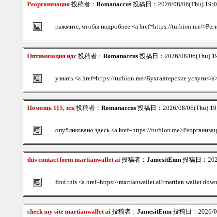
Реорганизация
投稿者：
Romanaccus
投稿日：2026/08/06(Thu) 19:
нажмите, чтобы подробнее <a href=https://turbion.me/>Рег
Оптимизация ндс
投稿者：
Romanaccus
投稿日：2026/08/06(Thu) 1
узнать <a href=https://turbion.me>Бухгалтерские услуги</a
Помощь 115, зск
投稿者：
Romanaccus
投稿日：2026/08/06(Thu) 1
опубликовано здесь <a href=https://turbion.me>Реорганиза
this contact form martianwallet ai
投稿者：
JamesitEmn
投稿日：2026/
find this <a href=https://martianwallet.ai>martian wallet dow
check my site martianwallet ai
投稿者：
JamesitEmn
投稿日：2026/08/