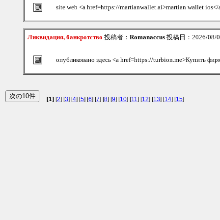
site web <a href=https://martianwallet.ai>martian wallet ios</
Ликвидация, банкротство
投稿者：
Romanaccus
投稿日：2026/08/06
опубликовано здесь <a href=https://turbion.me>Купить фир
[1]
[
2
] [
3
] [
4
] [
5
] [
6
] [
7
] [
8
] [
9
] [
10
] [
11
] [
12
] [
13
] [
14
] [
15
]