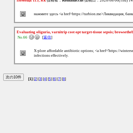
Помощь 115, зск
投稿者：
Romanaccus
投稿日：2026/08/06(Thu) 1
нажмите здесь <a href=https://turbion.me>Ликвидация, бан
Evaluating oliguria, varnitrip cost opt target-tissue sepsis; browseth
No.66
[
返信
]
X-plore affordable antibiotic options; <a href='https://winter
infections effectively.
[1]
[
2
] [
3
] [
4
] [
5
] [
6
] [
7
] [
8
]