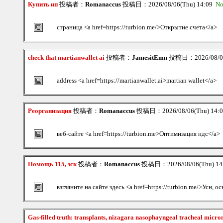
Купить ип
投稿者：
Romanaccus
投稿日：2026/08/06(Thu) 14:09
No
страница <a href=https://turbion.me/>Открытие счета</a>
check that martianwallet ai
投稿者：
JamesitEmn
投稿日：2026/08/06
address <a href=https://martianwallet.ai>martian wallet</a>
Реорганизация
投稿者：
Romanaccus
投稿日：2026/08/06(Thu) 14:
веб-сайте <a href=https://turbion.me>Оптимизация ндс</a>
Помощь 115, зск
投稿者：
Romanaccus
投稿日：2026/08/06(Thu) 1
взгляните на сайте здесь <a href=https://turbion.me/>Усн, о
Gas-filled truth: transplants, nizagara nasophayngeal tracheal micro