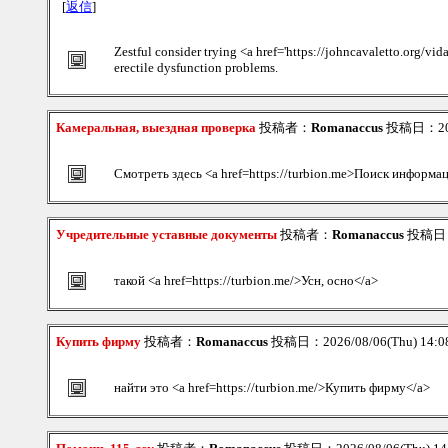
[
返信
]
Zestful consider trying <a href='https://johncavaletto.org/vi
erectile dysfunction problems.
Камеральная, выездная проверка
投稿者：
Romanaccus
投稿日：2026
Смотреть здесь <a href=https://turbion.me>Поиск информа
Учредительные уставные документы
投稿者：
Romanaccus
投稿日：2
такой <a href=https://turbion.me/>Усн, осно</a>
Купить фирму
投稿者：
Romanaccus
投稿日：2026/08/06(Thu) 14:
найти это <a href=https://turbion.me/>Купить фирму</a>