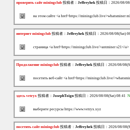
проверить сайт miningclub
投稿者：
Jeffreyhek
投稿日：2026/08/08(S
на этом сайте <a href=https://miningclub.live>whatsminer 
интернет miningclub
投稿者：
Jeffreyhek
投稿日：2026/08/08(Sat) 0
страница <a href=https://miningclub.live/>antminer s21</a>
Продолжение miningclub
投稿者：
Jeffreyhek
投稿日：2026/08/08(Sa
посетить веб-сайт <a href=https://miningclub.live/>whatsm
здесь vetryx
投稿者：
JosephToign
投稿日：2026/08/08(Sat) 08:41
N
выберите ресурсы https://www.vetryx.xyz
посетить сайт miningclub
投稿者：
Jeffreyhek
投稿日：2026/08/08(Sa