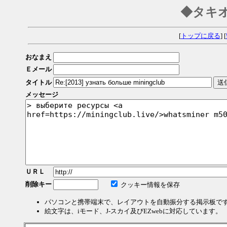
◆タキ
[
トップに戻る
] [
おなまえ
Ｅメール
タイトル
メッセージ
ＵＲＬ
削除キー
クッキー情報を保存
パソコンと携帯端末で、レイアウトを自動振分する掲示板で
絵文字は、iモード、J-スカイ及びEZwebに対応しています。