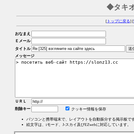
◆タキ
[
トップに戻る
] [
おなまえ
Ｅメール
タイトル
メッセージ
ＵＲＬ
削除キー
クッキー情報を保存
パソコンと携帯端末で、レイアウトを自動振分する掲示板で
絵文字は、iモード、J-スカイ及びEZwebに対応しています。