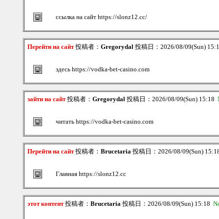
ссылка на сайт https://slonz12.cc/
Перейти на сайт
投稿者：
Gregorydal
投稿日：2026/08/09(Sun) 15:
здесь https://vodka-bet-casino.com
зайти на сайт
投稿者：
Gregorydal
投稿日：2026/08/09(Sun) 15:18
читать https://vodka-bet-casino.com
Перейти на сайт
投稿者：
Brucetaria
投稿日：2026/08/09(Sun) 15:
Главная https://slonz12.cc
этот контент
投稿者：
Brucetaria
投稿日：2026/08/09(Sun) 15:18
N