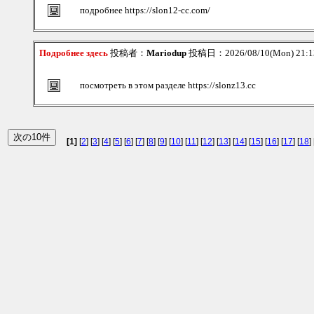
подробнее https://slon12-cc.com/
Подробнее здесь
投稿者：
Mariodup
投稿日：2026/08/10(Mon) 21:
посмотреть в этом разделе https://slonz13.cc
[1]
[
2
] [
3
] [
4
] [
5
] [
6
] [
7
] [
8
] [
9
] [
10
] [
11
] [
12
] [
13
] [
14
] [
15
] [
16
] [
17
] [
18
] 