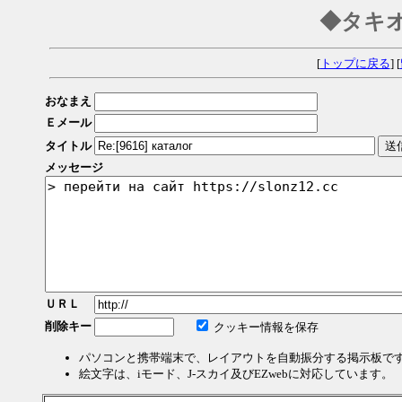
◆タキ
[
トップに戻る
] [
おなまえ
Ｅメール
タイトル
メッセージ
ＵＲＬ
削除キー
クッキー情報を保存
パソコンと携帯端末で、レイアウトを自動振分する掲示板で
絵文字は、iモード、J-スカイ及びEZwebに対応しています。