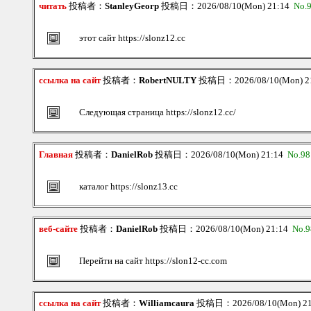
читать
投稿者：
StanleyGeorp
投稿日：2026/08/10(Mon) 21:14
No.
этот сайт https://slonz12.cc
ссылка на сайт
投稿者：
RobertNULTY
投稿日：2026/08/10(Mon) 2
Следующая страница https://slonz12.cc/
Главная
投稿者：
DanielRob
投稿日：2026/08/10(Mon) 21:14
No.98
каталог https://slonz13.cc
веб-сайте
投稿者：
DanielRob
投稿日：2026/08/10(Mon) 21:14
No.9
Перейти на сайт https://slon12-cc.com
ссылка на сайт
投稿者：
Williamcaura
投稿日：2026/08/10(Mon) 2