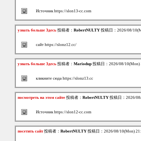
Источник https://slon13-cc.com
узнать больше Здесь
投稿者：
RobertNULTY
投稿日：2026/08/10(M
сайт https://slonz12.cc/
узнать больше Здесь
投稿者：
Mariodup
投稿日：2026/08/10(Mon) 
кликните сюда https://slonz13.cc
посмотреть на этом сайте
投稿者：
RobertNULTY
投稿日：2026/08/1
Источник https://slon12-cc.com
посетить сайт
投稿者：
RobertNULTY
投稿日：2026/08/10(Mon) 21