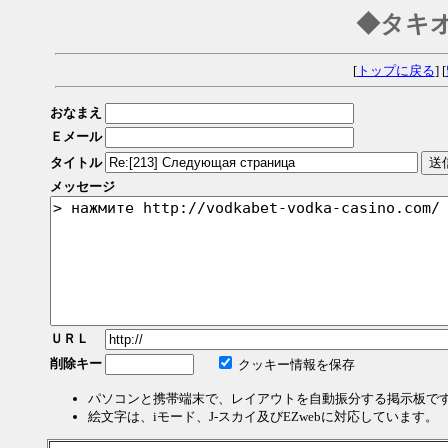
◆タキ
[
トップに戻る
] [
おなまえ
Ｅメール
タイトル
メッセージ
ＵＲＬ
削除キー
クッキー情報を保存
パソコンと携帯端末で、レイアウトを自動振分する掲示板で
絵文字は、iモード、J-スカイ及びEZwebに対応しています。